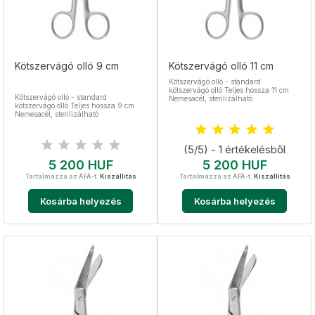
Kötszervágó olló 9 cm
Kötszervágó olló 11 cm
Kötszervágó olló - standard
kötszervágó olló Teljes hossza 11 cm
Kötszervágó olló - standard
Nemesacél, sterilizálható
kötszervágó olló Teljes hossza 9 cm
Nemesacél, sterilizálható
(5/5) - 1 értékelésből
Ár
Ár
5 200 HUF
5 200 HUF
Tartalmazza az ÁFÁ-t.
Kiszállítás
Tartalmazza az ÁFÁ-t.
Kiszállítás
Kosárba helyezés
Kosárba helyezés