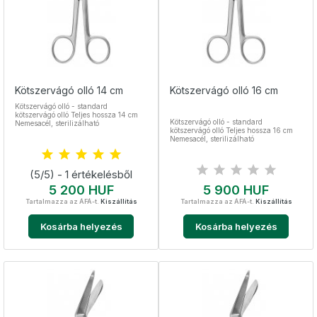
Kötszervágó olló 14 cm
Kötszervágó olló 16 cm
Kötszervágó olló - standard
kötszervágó olló Teljes hossza 14 cm
Kötszervágó olló - standard
Nemesacél, sterilizálható
kötszervágó olló Teljes hossza 16 cm
Nemesacél, sterilizálható
(5/5) - 1 értékelésből
Ár
Ár
5 200 HUF
5 900 HUF
Tartalmazza az ÁFÁ-t.
Kiszállítás
Tartalmazza az ÁFÁ-t.
Kiszállítás
Kosárba helyezés
Kosárba helyezés