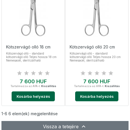
Kötszervágó olló 18 cm
Kötszervágó olló 20 cm
Kötszervágó olló - standard
Kötszervágó olló - standard
kötszervágó olló Teljes hossza 18 cm
kötszervágó olló Teljes hossza 20 cm
Nemesacél, sterilizálható
Nemesacél, sterilizálható
Ár
Ár
7 600 HUF
7 600 HUF
Tartalmazza az ÁFÁ-t.
Kiszállítás
Tartalmazza az ÁFÁ-t.
Kiszállítás
Kosárba helyezés
Kosárba helyezés
1-6 6 elem(ek) megjelenítése

Vissza a tetejére