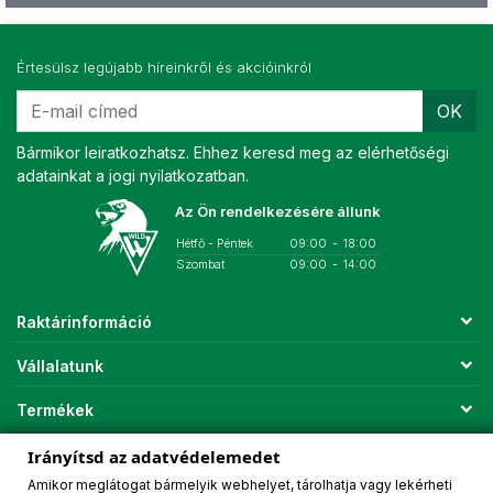
Értesülsz legújabb híreinkről és akcióinkról
OK
Bármikor leiratkozhatsz. Ehhez keresd meg az elérhetőségi
adatainkat a jogi nyilatkozatban.
Az Ön rendelkezésére állunk
Hétfő - Péntek
09:00
-
18:00
Szombat
09:00
-
14:00
Raktárinformáció
Vállalatunk
Termékek
Fiókod
Irányítsd az adatvédelemedet
Amikor meglátogat bármelyik webhelyet, tárolhatja vagy lekérheti