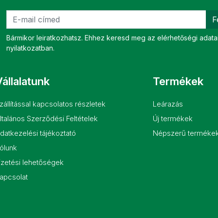
F
Bármikor leiratkozhatsz. Ehhez keresd meg az elérhetőségi adatai
nyilatkozatban.
állalatunk
Termékek
zállítással kapcsolatos részletek
Leárazás
ltalános Szerződési Feltételek
Új termékek
datkezelési tájékoztató
Népszerű terméke
ólunk
izetési lehetőségek
apcsolat