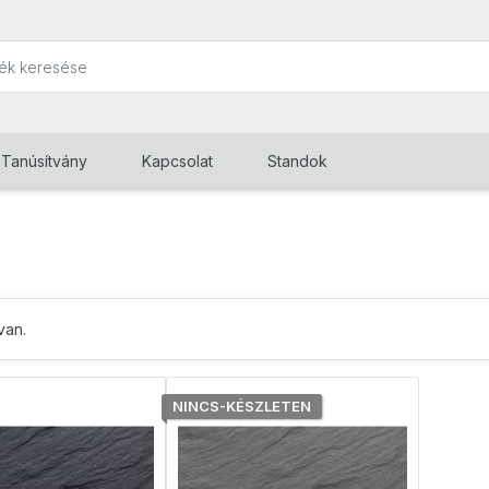
Tanúsítvány
Kapcsolat
Standok
van.
NINCS-KÉSZLETEN