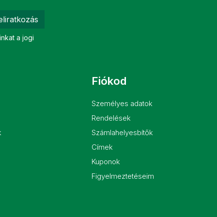
eliratkozás
nkat a jogi
Fiókod
Személyes adatok
Rendelések
k
Számlahelyesbítők
Címek
Kuponok
Figyelmeztetéseim