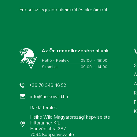
Értesülsz legújabb híreinkről és akcióinkról
V
Az Ön rendelkezésére állunk
Hétfő - Péntek
09:00
-
18:00
S
Szombat
09:00
-
14:00
Á
A
+36 70 346 46 52
R
info@heikowild.hu
F
Raktárterület:
K
Heiko Wild Magyarországi képviselete
Hiltbrunner Kft.
Honvéd utca 287.
7094 Koppányszántó