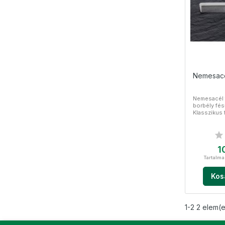
Nemesacé
Nemesacél f
borbély fé
Klasszikus 
fogakkal Ne
Á
1
Tartalma
Kos
1-2 2 elem(