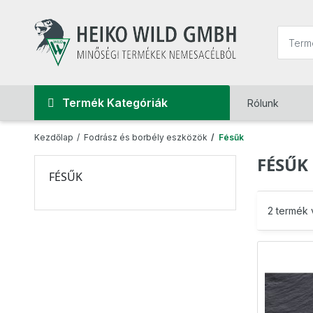
Termék Kategóriák
Rólunk
Kezdőlap
Fodrász és borbély eszközök
Fésűk
FÉSŰK
FÉSŰK
2 termék 