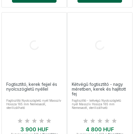
Fogtisztító, kerek fejjel és
Kétvégű fogtisztító - nagy
nyolcszögletű nyéllel
méretben, kerek és hajlított
fej
Fogtisztító Nyolcszögletű nyél Masszív
Fogtisztító - kétvégű Nyolcszögletű
Hossza 165 mm Nemesacél,
nyél Masszív Hossza 165 mm
sterilizálható
Nemesacél, sterilizálható
Ár
Ár
3 900 HUF
4 800 HUF