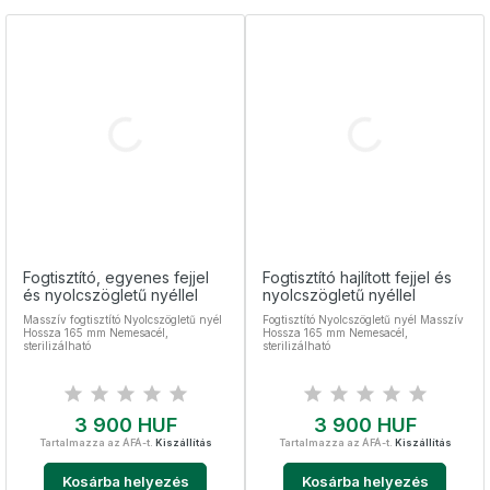
Fogtisztító, egyenes fejjel
Fogtisztító hajlított fejjel és
és nyolcszögletű nyéllel
nyolcszögletű nyéllel
Masszív fogtisztító Nyolcszögletű nyél
Fogtisztító Nyolcszögletű nyél Masszív
Hossza 165 mm Nemesacél,
Hossza 165 mm Nemesacél,
sterilizálható
sterilizálható
Ár
Ár
3 900 HUF
3 900 HUF
Tartalmazza az ÁFÁ-t.
Kiszállítás
Tartalmazza az ÁFÁ-t.
Kiszállítás
Kosárba helyezés
Kosárba helyezés