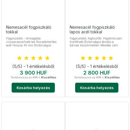
Nemesacél fogpiszkáló
Nemesacél fogpiszkáló
tokkal
lapos acél tokkal
Fogpiszkáló - önmagába
Fogpiszkáló, fogtisztító Higiénikusan
visszacsavarható tok Rozsdamentes
tisztítható Biztonságos tárolás a
acél Hossza 45 mm Biztonságos
toknak köszönhetően Méretek zárt
tárolás az acél tok segítségével
állapotban: 60 x 8 x 3 mm Fogtisztító:
0,2 mm széles és 20 mm hosszú
Fedél: 45 mm hosszú
(5/5) - 1 értékelésből
(5/5) - 1 értékelésből
Ár
Ár
3 900 HUF
2 800 HUF
Tartalmazza az ÁFÁ-t.
Kiszállítás
Tartalmazza az ÁFÁ-t.
Kiszállítás
Kosárba helyezés
Kosárba helyezés