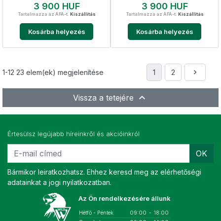
Ár
Ár
3 900 HUF
3 900 HUF
Tartalmazza az ÁFÁ-t.
Kiszállítás
Tartalmazza az ÁFÁ-t.
Kiszállítás
Kosárba helyezés
Kosárba helyezés
Követke
1-12 23 elem(ek) megjelenítése
1
2


Vissza a tetejére
Értesülsz legújabb híreinkről és akcióinkról
OK
Bármikor leiratkozhatsz. Ehhez keresd meg az elérhetőségi
adatainkat a jogi nyilatkozatban.
Az Ön rendelkezésére állunk
Hétfő - Péntek
09:00
-
18:00