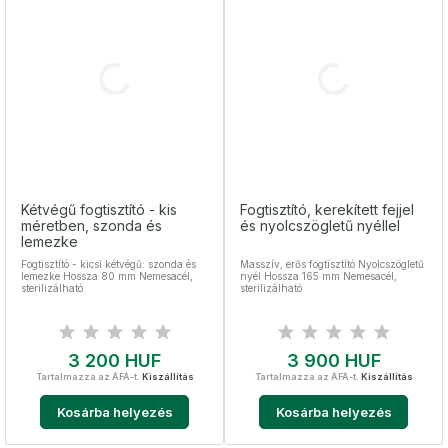
Kétvégű fogtisztító - kis
Fogtisztító, kerekített fejjel
méretben, szonda és
és nyolcszögletű nyéllel
lemezke
Fogtisztító - kicsi kétvégű: szonda és
Masszív, erős fogtisztító Nyolcszögletű
lemezke Hossza 80 mm Nemesacél,
nyél Hossza 165 mm Nemesacél,
sterilizálható
sterilizálható
Ár
Ár
3 200 HUF
3 900 HUF
Tartalmazza az ÁFÁ-t.
Kiszállítás
Tartalmazza az ÁFÁ-t.
Kiszállítás
Kosárba helyezés
Kosárba helyezés