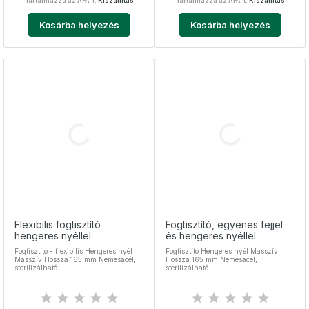
Tartalmazza az ÁFÁ-t.
Kiszállítás
Tartalmazza az ÁFÁ-t.
Kiszállítás
Kosárba helyezés
Kosárba helyezés
Flexibilis fogtisztító
Fogtisztító, egyenes fejjel
hengeres nyéllel
és hengeres nyéllel
Fogtisztító - flexibilis Hengeres nyél
Fogtisztító Hengeres nyél Masszív
Masszív Hossza 165 mm Nemesacél,
Hossza 165 mm Nemesacél,
sterilizálható
sterilizálható