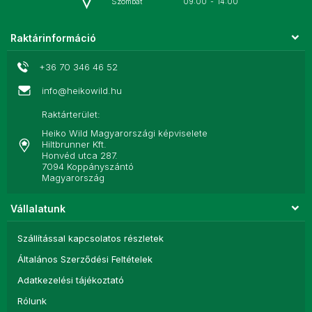
Szombat
09:00
-
14:00
Raktárinformáció
+36 70 346 46 52
info@heikowild.hu
Raktárterület:
Heiko Wild Magyarországi képviselete
Hiltbrunner Kft.
Honvéd utca 287.
7094 Koppányszántó
Magyarország
Vállalatunk
Szállítással kapcsolatos részletek
Általános Szerződési Feltételek
Adatkezelési tájékoztató
Rólunk