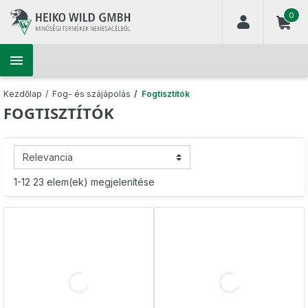
(
0
)

Kezdőlap
Fog- és szájápolás
Fogtisztítók
FOGTISZTÍTÓK
1-12 23 elem(ek) megjelenítése