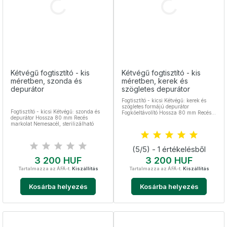
Kétvégű fogtisztító - kis
Kétvégű fogtisztító - kis
méretben, szonda és
méretben, kerek és
depurátor
szögletes depurátor
Fogtisztító - kicsi Kétvégű: kerek és
szögletes formájú depurátor
Fogtisztító - kicsi Kétvégű: szonda és
Fogkőeltávolító Hossza 80 mm Recés
depurátor Hossza 80 mm Recés
markolat Nemesacél, sterilizálható
markolat Nemesacél, sterilizálható
(5/5) - 1 értékelésből
Ár
Ár
3 200 HUF
3 200 HUF
Tartalmazza az ÁFÁ-t.
Kiszállítás
Tartalmazza az ÁFÁ-t.
Kiszállítás
Kosárba helyezés
Kosárba helyezés