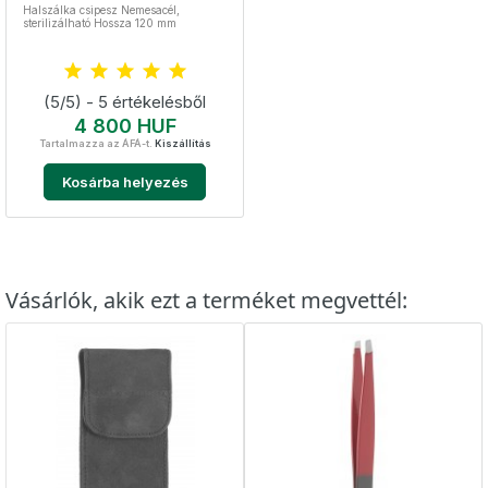
Halszálka csipesz Nemesacél,
sterilizálható Hossza 120 mm
(5/5) - 5 értékelésből
Ár
4 800 HUF
Tartalmazza az ÁFÁ-t.
Kiszállítás
Kosárba helyezés
Vásárlók, akik ezt a terméket megvettél: