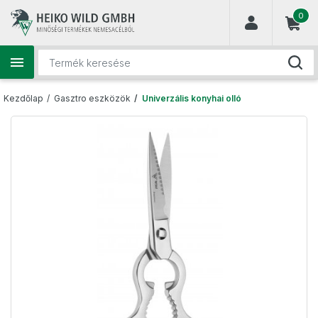
(
0
)

Kezdőlap
Gasztro eszközök
Univerzális konyhai olló