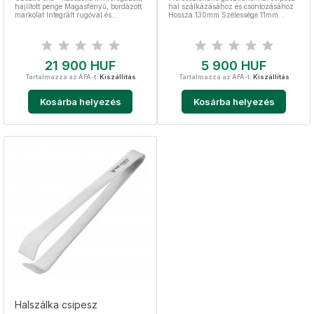
hajlított penge Magasfényű, bordázott
hal szálkázásához és csontozásához
markolat Integrált rugóval és
Hossza 130mm Szélessége 11mm
biztonsági zárral Teljes hossza 25cm
Csúszásmentes felület Nemesacél,
Nemesacél, sterilizálható
sterilizálható Mosogatógépben
tisztítható
Ár
Ár
21 900 HUF
5 900 HUF
Tartalmazza az ÁFÁ-t.
Kiszállítás
Tartalmazza az ÁFÁ-t.
Kiszállítás
Kosárba helyezés
Kosárba helyezés
Halszálka csipesz