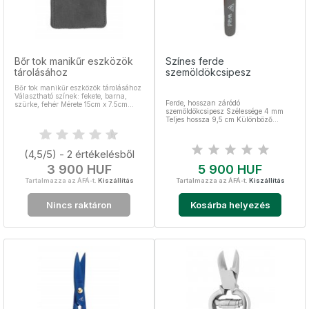
Bőr tok manikűr eszközök
Színes ferde
tárolásához
szemöldökcsipesz
Bőr tok manikűr eszközök tárolásához
Választható színek: fekete, barna,
Ferde, hosszan záródó
szürke, fehér Mérete 15cm x 7.5cm
szemöldökcsipesz Szélessége 4 mm
Mágneses zárral
Teljes hossza 9,5 cm Különböző
színekben elérhető Kozmetikai csipesz
(4,5/5) - 2 értékelésből
Ár
Ár
3 900 HUF
5 900 HUF
Tartalmazza az ÁFÁ-t.
Kiszállítás
Tartalmazza az ÁFÁ-t.
Kiszállítás
Nincs raktáron
Kosárba helyezés