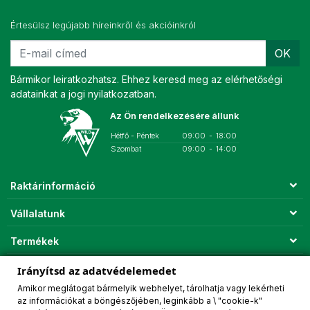
Értesülsz legújabb híreinkről és akcióinkról
OK
Bármikor leiratkozhatsz. Ehhez keresd meg az elérhetőségi
adatainkat a jogi nyilatkozatban.
Az Ön rendelkezésére állunk
Hétfő - Péntek
09:00
-
18:00
Szombat
09:00
-
14:00
Raktárinformáció
Vállalatunk
Termékek
Fiókod
Irányítsd az adatvédelemedet
Amikor meglátogat bármelyik webhelyet, tárolhatja vagy lekérheti
Fizetési módok
az információkat a böngészőjében, leginkább a \ "cookie-k"