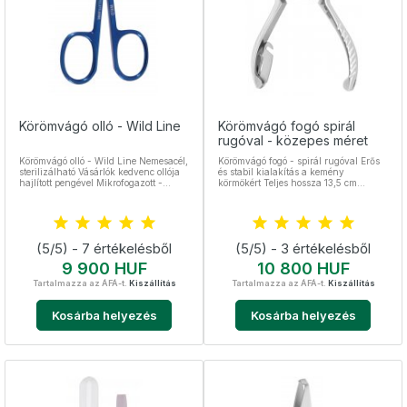
Körömvágó olló - Wild Line
Körömvágó fogó spirál
rugóval - közepes méret
Körömvágó olló - Wild Line Nemesacél,
Körömvágó fogó - spirál rugóval Erős
sterilizálható Vásárlók kedvenc ollója
és stabil kialakítás a kemény
hajlított pengével Mikrofogazott -
körmökért Teljes hossza 13,5 cm
önélező és csúszásgátló Erős és stabil
Bordázott markolat, biztonsági zár
körömvágó kéz- és lábkörömre
Nemesacél, sterilizálható
egyaránt PVD bevonat - titánium
ötvözettel: tartós élesség és gyönyörű
megjelenés Teljes hossza 9 cm
(5/5) - 7 értékelésből
(5/5) - 3 értékelésből
Ár
Ár
9 900 HUF
10 800 HUF
Tartalmazza az ÁFÁ-t.
Kiszállítás
Tartalmazza az ÁFÁ-t.
Kiszállítás
Kosárba helyezés
Kosárba helyezés