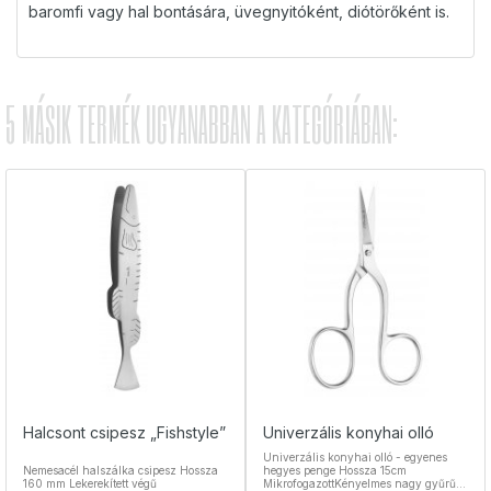
baromfi vagy hal bontására, üvegnyitóként, diótörőként is.
5 MÁSIK TERMÉK UGYANABBAN A KATEGÓRIÁBAN:
Halcsont csipesz „Fishstyle”
Univerzális konyhai olló
Univerzális konyhai olló - egyenes
Nemesacél halszálka csipesz Hossza
hegyes penge Hossza 15cm
160 mm Lekerekített végű
MikrofogazottKényelmes nagy gyűrűk