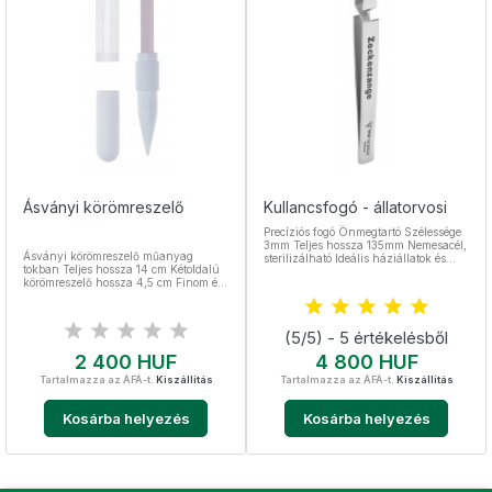
Ásványi körömreszelő
Kullancsfogó - állatorvosi
Precíziós fogó Önmegtartó Szélessége
3mm Teljes hossza 135mm Nemesacél,
Ásványi körömreszelő műanyag
sterilizálható Ideális háziállatok és
tokban Teljes hossza 14 cm Kétoldalú
haszonállatok számára.
körömreszelő hossza 4,5 cm Finom és
közepesen erős oldal
(5/5) - 5 értékelésből
Ár
Ár
2 400 HUF
4 800 HUF
Tartalmazza az ÁFÁ-t.
Kiszállítás
Tartalmazza az ÁFÁ-t.
Kiszállítás
Kosárba helyezés
Kosárba helyezés