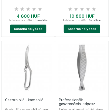
Nemesacél, sterilizálható
Ár
Ár
4 800 HUF
10 800 HUF
Tartalmazza az ÁFÁ-t.
Kiszállítás
Tartalmazza az ÁFÁ-t.
Kiszállítás
Kosárba helyezés
Kosárba helyezés
Gasztro olló - kacsaolló
Professzionális
gasztronómiai csipesz
Gasztro olló - kacsaolló Mikrofogazott,
Professzionális gasztronómiai csipesz