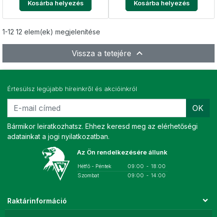
Kosárba helyezés
Kosárba helyezés
1-12 12 elem(ek) megjelenítése

Vissza a tetejére
Értesülsz legújabb híreinkről és akcióinkról
OK
Bármikor leiratkozhatsz. Ehhez keresd meg az elérhetőségi
adatainkat a jogi nyilatkozatban.
Az Ön rendelkezésére állunk
Hétfő - Péntek
09:00
-
18:00
Szombat
09:00
-
14:00
Raktárinformáció