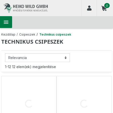
(
0
)

Kezdőlap
Csipeszek
Technikus csipeszek
TECHNIKUS CSIPESZEK
1-12 12 elem(ek) megjelenítése