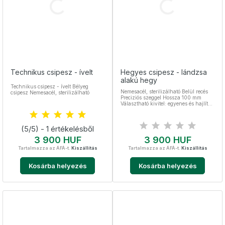
Technikus csipesz - ívelt
Hegyes csipesz - lándzsa
alakú hegy
Technikus csipesz - ívelt Bélyeg
Nemesacél, sterilizálható Belül recés
csipesz Nemesacél, sterilizálható
Preciziós szeggel Hossza 100 mm
Választható kivitel: egyenes és hajlított
(ívelt)
(5/5) - 1 értékelésből
Ár
Ár
3 900 HUF
3 900 HUF
Tartalmazza az ÁFÁ-t.
Kiszállítás
Tartalmazza az ÁFÁ-t.
Kiszállítás
Kosárba helyezés
Kosárba helyezés