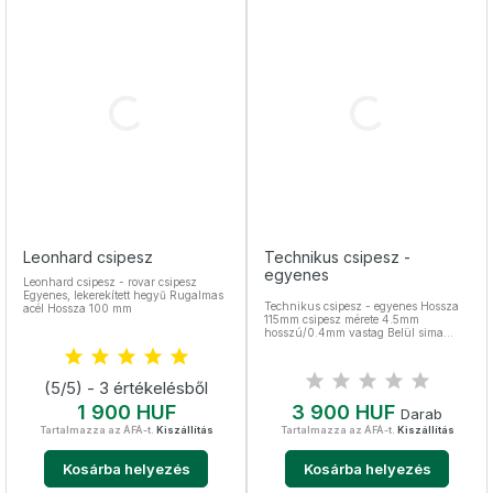
Leonhard csipesz
Technikus csipesz -
egyenes
Leonhard csipesz - rovar csipesz
Egyenes, lekerekített hegyű Rugalmas
Technikus csipesz - egyenes Hossza
acél Hossza 100 mm
115mm csipesz mérete 4.5mm
hosszú/0.4mm vastag Belül sima
Nemesacél, sterilizálható
(5/5) - 3 értékelésből
Ár
Ár
1 900 HUF
3 900 HUF
Darab
Tartalmazza az ÁFÁ-t.
Kiszállítás
Tartalmazza az ÁFÁ-t.
Kiszállítás
Kosárba helyezés
Kosárba helyezés