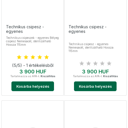
Technikus csipesz -
Technikus csipesz -
egyenes
egyenes
Technikus csipeszek - egyenes Bélyeg
csipesz Nemesacél, sterilizálható
Technikus csipesz - egyenes
Hossza 115mm
Nemesacél, sterilizálható Hossza:
115mm
(5/5) - 1 értékelésből
Ár
Ár
3 900 HUF
3 900 HUF
Tartalmazza az ÁFÁ-t.
Kiszállítás
Tartalmazza az ÁFÁ-t.
Kiszállítás
Kosárba helyezés
Kosárba helyezés