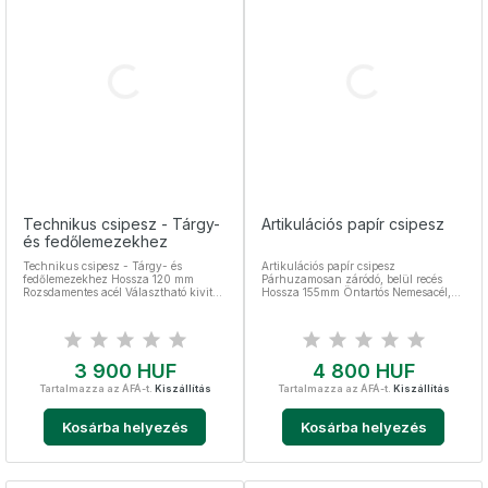
Technikus csipesz - Tárgy-
Artikulációs papír csipesz
és fedőlemezekhez
Technikus csipesz - Tárgy- és
Artikulációs papír csipesz
fedőlemezekhez Hossza 120 mm
Párhuzamosan záródó, belül recés
Rozsdamentes acél Választható kivitel:
Hossza 155mm Öntartós Nemesacél,
egyenes és ívelt
sterilizálható
Ár
Ár
3 900 HUF
4 800 HUF
Tartalmazza az ÁFÁ-t.
Kiszállítás
Tartalmazza az ÁFÁ-t.
Kiszállítás
Kosárba helyezés
Kosárba helyezés