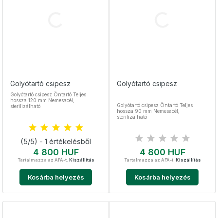
Golyótartó csipesz
Golyótartó csipesz
Golyótartó csipesz Öntartó Teljes
hossza 120 mm Nemesacél,
Golyótartó csipesz Öntartó Teljes
sterilizálható
hossza 90 mm Nemesacél,
sterilizálható
(5/5) - 1 értékelésből
Ár
Ár
4 800 HUF
4 800 HUF
Tartalmazza az ÁFÁ-t.
Kiszállítás
Tartalmazza az ÁFÁ-t.
Kiszállítás
Kosárba helyezés
Kosárba helyezés