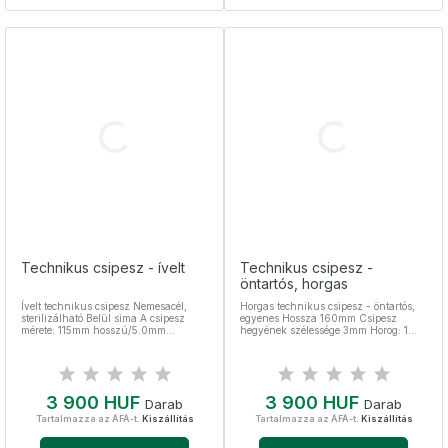
Technikus csipesz - ívelt
Technikus csipesz -
öntartós, horgas
Ívelt technikus csipesz Nemesacél,
Horgas technikus csipesz - öntartós,
sterilizálható Belül sima A csipesz
egyenes Hossza 160mm Csipesz
mérete: 115mm hosszú/5.0mm
hegyének szélessége 3mm Horog: 1
széles/0.5mm vastag
függőleges és 2 vízszintes Nemesacél,
sterilizálható
Ár
Ár
3 900 HUF
3 900 HUF
Darab
Darab
Tartalmazza az ÁFÁ-t.
Kiszállítás
Tartalmazza az ÁFÁ-t.
Kiszállítás