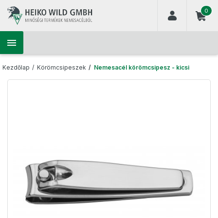
(
0
)

Kezdőlap
Körömcsipeszek
Nemesacél körömcsipesz - kicsi