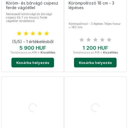
Köröm- és bőrvágó csipesz
Körömpolírozó 18 cm - 3
ferde vágóéllel
lépéses
Nemesacél körömvágó és bőrvágó
csipesz Kb 7 cm hosszú Ferde
vágóéllel rendelkezik
Körömpolírozó - 3 lépéses Teljes hossz
= 180 mm
(5/5) - 1 értékelésből
Ár
Ár
5 900 HUF
1 200 HUF
Tartalmazza az ÁFÁ-t.
Kiszállítás
Tartalmazza az ÁFÁ-t.
Kiszállítás
Kosárba helyezés
Kosárba helyezés