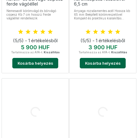
ferde vágóéllel
6,5 cm
Nemesacél körömvágó és bőrvágó
Anyaga rozsdamentes acél Hossza kb
csipesz Kb 7 cm hosszú Ferde
65 mm Beépített körömreszelővel
vágóéllel rendelkezik
Kompakt és praktikus kialakítás
ergonomikus bemetszéssel
Kulcstartóra rögzíthető Ideális
utazáshoz és mindennapi
használathoz
(5/5) - 1 értékelésből
(5/5) - 1 értékelésből
Ár
Ár
5 900 HUF
3 900 HUF
Tartalmazza az ÁFÁ-t.
Kiszállítás
Tartalmazza az ÁFÁ-t.
Kiszállítás
Kosárba helyezés
Kosárba helyezés