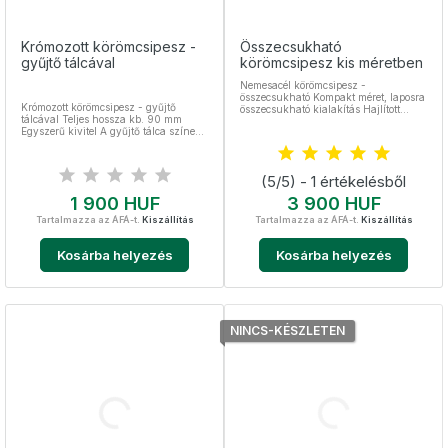
Krómozott körömcsipesz -
Összecsukható
gyűjtő tálcával
körömcsipesz kis méretben
Nemesacél körömcsipesz -
összecsukható Kompakt méret, laposra
Krómozott körömcsipesz - gyűjtő
összecsukható kialakítás Hajlított
tálcával Teljes hossza kb. 90 mm
penge, mely ráfekszik a köröm ívére
Egyszerű kivitel A gyűjtő tálca színe
Kulcstartó nélküli típus kb. 5 cm,
eltérhet a képen szereplőtől.
kulcstartóval pedig kb. 5,4 cm
(5/5) - 1 értékelésből
Ár
Ár
1 900 HUF
3 900 HUF
Tartalmazza az ÁFÁ-t.
Kiszállítás
Tartalmazza az ÁFÁ-t.
Kiszállítás
Kosárba helyezés
Kosárba helyezés
NINCS-KÉSZLETEN