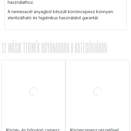
használathoz.
A nemesacél anyagból készült körömcsipesz könnyen
sterilizálható és higiénikus használatot garantál.
12 MÁSIK TERMÉK UGYANABBAN A KATEGÓRIÁBAN:
Köröm- és bőrvágó csipesz
Körömcsipesz reszelővel