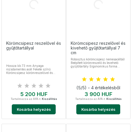
Körömcsipesz reszelővel és
Körömcsipesz reszelővel és
gyűjtőtartállyal
kivehető gyűjtőtartállyal 7
cm
Robosztus körömcsipesz nemesacélból
Beépített körömreszelő és levehető
Hossza kb 73 mm Anyaga
gyűjtőtartály Ergonomikus forma
rozsdamentes acél Fekete színű
Praktikus kialakítás, kulcstartóra is
Körömcsipesz körömreszelővel és
rögzíthető Kiváló választás a
gyűjtőtálcával
körömápoláshoz
(5/5) - 4 értékelésből
Ár
Ár
5 200 HUF
3 900 HUF
Tartalmazza az ÁFÁ-t.
Kiszállítás
Tartalmazza az ÁFÁ-t.
Kiszállítás
Kosárba helyezés
Kosárba helyezés