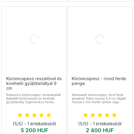
Körömcsipesz reszelővel és
Körömcsipesz - rövid ferde
kivehető gyűjtőtartállyal 9
penge
cm
Robosztus körömcsipesz nemesacélból
Nemesacél körömcsipesz rövid ferde
Beépített körömreszelő és levehető
pengével Teljes hossza 6,4 cm Vágóél
gyűjtőtartály Ergonomikus forma
hossza 5 mm Köröm sarkok vagy
Praktikus kialakítás, kulcstartóra is
köröm körüli bőr kivágására alkalmas.
rögzíthető Kiváló választás a
Nemesacél, sterilizálható
körömápoláshoz
(5/5) - 1 értékelésből
(5/5) - 1 értékelésből
Ár
Ár
5 200 HUF
2 400 HUF