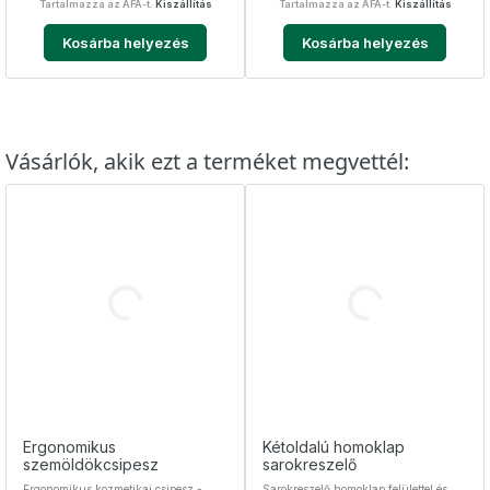
Tartalmazza az ÁFÁ-t.
Kiszállítás
Tartalmazza az ÁFÁ-t.
Kiszállítás
Kosárba helyezés
Kosárba helyezés
Vásárlók, akik ezt a terméket megvettél:
Ergonomikus
Kétoldalú homoklap
szemöldökcsipesz
sarokreszelő
Ergonomikus kozmetikai csipesz -
Sarokreszelő homoklap felülettel és