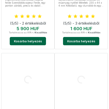
ferde Szemöldökcsipesz Ferde, egy
műanyag nyéllel Méretek: 230 x 44 x
ponton záródó, precíz és stabil
4 mm Kétoldalú: egy durvább és egy
Szélessége 3 mm Teljes hossza 9,5 cm
finomabb szemcséjű homoklap
Nemesacél, sterilizálható Vásárlók
kedvence
(5/5) - 2 értékelésből
(5/5) - 3 értékelésből
Ár
Ár
5 900 HUF
1 600 HUF
Tartalmazza az ÁFÁ-t.
Kiszállítás
Tartalmazza az ÁFÁ-t.
Kiszállítás
Kosárba helyezés
Kosárba helyezés