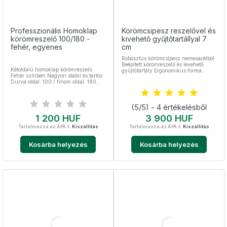
Professzionális Homoklap
Körömcsipesz reszelővel és
körömreszelő 100/180 -
kivehető gyűjtőtartállyal 7
fehér, egyenes
cm
Robosztus körömcsipesz nemesacélból
Beépített körömreszelő és levehető
Kétoldalú homoklap körömreszelő
gyűjtőtartály Ergonomikus forma
Fehér színben Nagyon stabil és tartós
Praktikus kialakítás, kulcstartóra is
Durva oldal: 100 / finom oldal: 180
rögzíthető Kiváló választás a
Mérete 180 x 18,5 mm
körömápoláshoz
(5/5) - 4 értékelésből
Ár
Ár
1 200 HUF
3 900 HUF
Tartalmazza az ÁFÁ-t.
Kiszállítás
Tartalmazza az ÁFÁ-t.
Kiszállítás
Kosárba helyezés
Kosárba helyezés