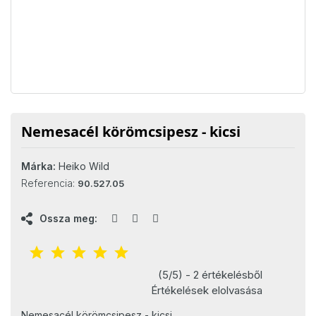
Nemesacél körömcsipesz - kicsi
Márka:
Heiko Wild
Referencia:
90.527.05
Ossza meg:
(5/5) - 2 értékelésből
Értékelések elolvasása
Nemesacél körömcsipesz - kicsi