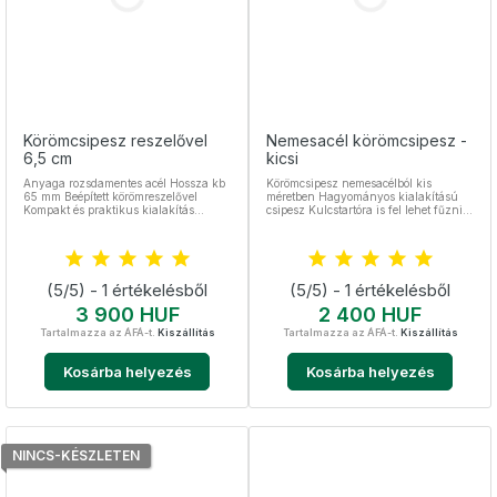
Körömcsipesz reszelővel
Nemesacél körömcsipesz -
6,5 cm
kicsi
Anyaga rozsdamentes acél Hossza kb
Körömcsipesz nemesacélból kis
65 mm Beépített körömreszelővel
méretben Hagyományos kialakítású
Kompakt és praktikus kialakítás
csipesz Kulcstartóra is fel lehet fűzni
ergonomikus bemetszéssel
Kompakt méretének köszönhetően
Kulcstartóra rögzíthető Ideális
bárhol elfér Erős nemesacél,
utazáshoz és mindennapi
sterilizálható Hossza kb 5,5 cm
használathoz
(5/5) - 1 értékelésből
(5/5) - 1 értékelésből
Ár
Ár
3 900 HUF
2 400 HUF
Tartalmazza az ÁFÁ-t.
Kiszállítás
Tartalmazza az ÁFÁ-t.
Kiszállítás
Kosárba helyezés
Kosárba helyezés
NINCS-KÉSZLETEN