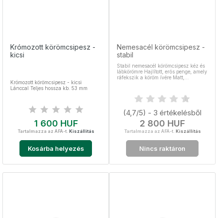
Krómozott körömcsipesz -
Nemesacél körömcsipesz -
kicsi
stabil
Stabil nemesacél körömcsipesz kéz és
lábkörömre Hajlított, erős penge, amely
ráfekszik a köröm ívére Matt,
Krómozott körömcsipesz - kicsi
barázdált felület a stabil fogásért
Lánccal Teljes hossza kb. 53 mm
Választható méretek: 5,7 cm és 8,2 cm
Nemesacél, sterilizálható
(4,7/5) - 3 értékelésből
Ár
Ár
1 600 HUF
2 800 HUF
Tartalmazza az ÁFÁ-t.
Kiszállítás
Tartalmazza az ÁFÁ-t.
Kiszállítás
Kosárba helyezés
Nincs raktáron