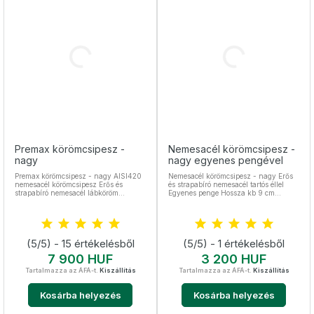
Premax körömcsipesz -
Nemesacél körömcsipesz -
nagy
nagy egyenes pengével
Premax körömcsipesz - nagy AISI420
Nemesacél körömcsipesz - nagy Erős
nemesacél körömcsipesz Erős és
és strapabíró nemesacél tartós éllel
strapabíró nemesacél lábköröm
Egyenes penge Hossza kb 9 cm
vágásra is Teljesen kinyitható fej,
Hajlított pengével is elérhető ITT
nagyon éles és tartós pengék A
vásárlók kedvence Teljes hossza kb.
8,7 cm Hajlított penge, mely ráfekszik
a köröm ívére Gyűrűs zárrendszer
(5/5) - 15 értékelésből
(5/5) - 1 értékelésből
gyártó: Premax Italia
Ár
Ár
7 900 HUF
3 200 HUF
Tartalmazza az ÁFÁ-t.
Kiszállítás
Tartalmazza az ÁFÁ-t.
Kiszállítás
Kosárba helyezés
Kosárba helyezés