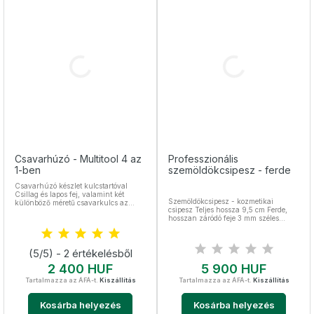
Csavarhúzó - Multitool 4 az
Professzionális
1-ben
szemöldökcsipesz - ferde
Csavarhúzó készlet kulcstartóval
Csillag és lapos fej, valamint két
Szemöldökcsipesz - kozmetikai
különböző méretű csavarkulcs az
csipesz Teljes hossza 9,5 cm Ferde,
anyacsavarokhoz Hossza 65 mm
hosszan záródó feje 3 mm széles
(kulcstartó nélkül)
Nemesacél, sterilizálható
(5/5) - 2 értékelésből
Ár
Ár
2 400 HUF
5 900 HUF
Tartalmazza az ÁFÁ-t.
Kiszállítás
Tartalmazza az ÁFÁ-t.
Kiszállítás
Kosárba helyezés
Kosárba helyezés