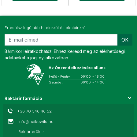
Értesülsz legújabb híreinkről és akcióinkról
OK
Bármikor leiratkozhatsz. Ehhez keresd meg az elérhetőségi
adatainkat a jogi nyilatkozatban.
Az Ön rendelkezésére állunk
Hétfő - Péntek
09:00
-
18:00
Szombat
09:00
-
14:00
Raktárinformáció
+36 70 346 46 52
info@heikowild.hu
Raktárterület: