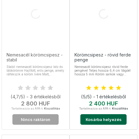
Nemesacél körömcsipesz -
Körömcsipesz - rövid ferde
stabil
penge
Stabil nemesacél körömcsipesz kéz és
Nemesacél körömcsipesz rövid ferde
lábkörömre Hajlított, erős penge, amely
pengével Teljes hossza 6,4 cm Vágóél
ráfekszik a köröm ívére Matt,
hossza 5 mm Köröm sarkok vagy
barázdált felület a stabil fogásért
köröm körüli bőr kivágására alkalmas.
Választható méretek: 5,7 cm és 8,2 cm
Nemesacél, sterilizálható
Nemesacél, sterilizálható
(4,7/5) - 3 értékelésből
(5/5) - 1 értékelésből
Ár
Ár
2 800 HUF
2 400 HUF
Tartalmazza az ÁFÁ-t.
Kiszállítás
Tartalmazza az ÁFÁ-t.
Kiszállítás
Nincs raktáron
Kosárba helyezés