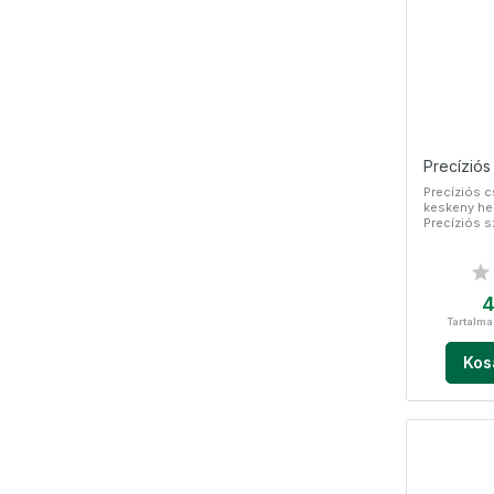
Precíziós
Precíziós 
keskeny he
Precíziós 
Rozsdament
Á
4
Tartalma
Kos