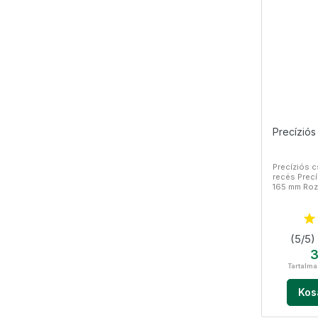
Precíziós 
Precíziós cs
recés Prec
165 mm Roz
(5/5)
Á
3
Tartalma
Kos