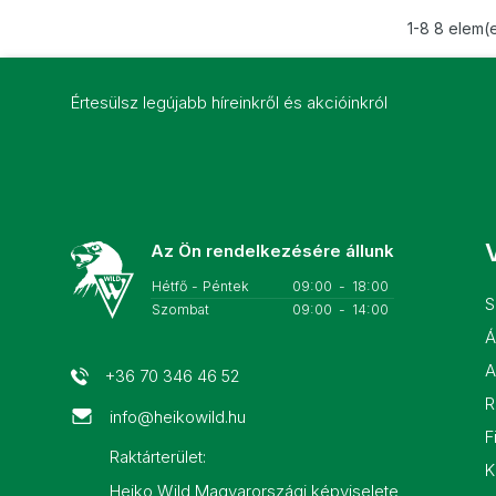
1-8 8 elem(
Értesülsz legújabb híreinkről és akcióinkról
V
Az Ön rendelkezésére állunk
Hétfő - Péntek
09:00
-
18:00
S
Szombat
09:00
-
14:00
Á
A
+36 70 346 46 52
R
info@heikowild.hu
F
Raktárterület:
K
Heiko Wild Magyarországi képviselete