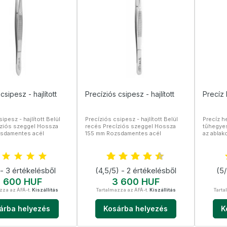
csipesz - hajlított
Precíziós csipesz - hajlított
Precíz
ipesz - hajlított Belül
Precíziós csipesz - hajlított Belül
Precíz h
íziós szeggel Hossza
recés Precíziós szeggel Hossza
tűhegyes
sdamentes acél
155 mm Rozsdamentes acél
az ablak
köszönh
100mm Ne
 - 3 értékelésből
(4,5/5) - 2 értékelésből
(5/
r
Ár
 600 HUF
3 600 HUF
zza az ÁFÁ-t.
Kiszállítás
Tartalmazza az ÁFÁ-t.
Kiszállítás
Tarta
árba helyezés
Kosárba helyezés
K