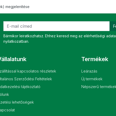
ek) megjelenítése
F
Bármikor leiratkozhatsz. Ehhez keresd meg az elérhetőségi adatai
nyilatkozatban.
állalatunk
Termékek
zállítással kapcsolatos részletek
Leárazás
ltalános Szerződési Feltételek
Új termékek
datkezelési tájékoztató
Népszerű terméke
ólunk
izetési lehetőségek
apcsolat