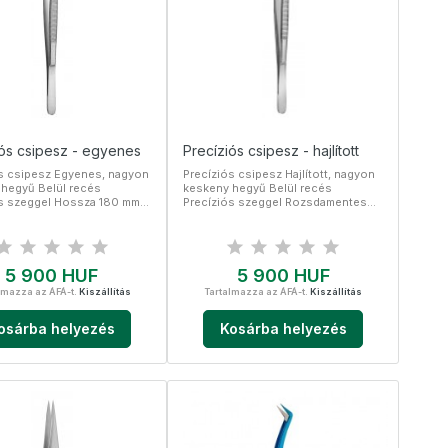
iós csipesz - egyenes
Precíziós csipesz - hajlított
s csipesz Egyenes, nagyon
Precíziós csipesz Hajlított, nagyon
hegyű Belül recés
keskeny hegyű Belül recés
ós szeggel Hossza 180 mm
Precíziós szeggel Rozsdamentes
entes acél
acél
Ár
Ár
5 900 HUF
5 900 HUF
lmazza az ÁFÁ-t.
Kiszállítás
Tartalmazza az ÁFÁ-t.
Kiszállítás
osárba helyezés
Kosárba helyezés