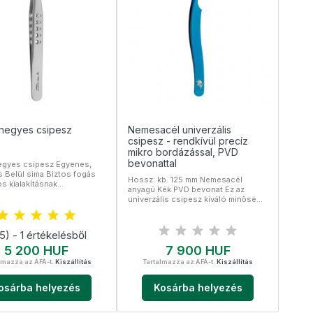
 hegyes csipesz
Nemesacél univerzális
csipesz - rendkívül precíz
mikro bordázással, PVD
bevonattal
egyes csipesz Egyenes,
 Belül sima Biztos fogás
Hossz: kb. 125 mm Nemesacél
os kialakításnak
anyagú Kék PVD bevonat Ez az
etően. Teljes hossza
univerzális csipesz kiváló minőségű
mesacél, sterilizálható
rozsdamentes acélból készült, és
mikro keresztbordás felülettel
rendelkezik, amely biztosítja a
5) - 1 értékelésből
precíz és erőteljes fogást A kék
Ár
Ár
5 200 HUF
PVD bevonat nemcsak esztétikus,
7 900 HUF
hanem növeli a csipesz tartósságát
lmazza az ÁFÁ-t.
Kiszállítás
Tartalmazza az ÁFÁ-t.
Kiszállítás
és korrózióállóságát is
osárba helyezés
Kosárba helyezés