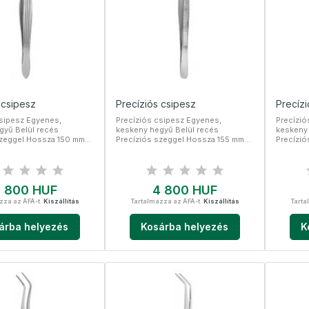
 csipesz
Precíziós csipesz
Precíz
csipesz Egyenes,
Precíziós csipesz Egyenes,
Precízió
gyű Belül recés
keskeny hegyű Belül recés
keskeny 
szeggel Hossza 150 mm
Precíziós szeggel Hossza 155 mm
Precízi
es acél
Rozsdamentes acél
Rozsdam
r
Ár
 800 HUF
4 800 HUF
zza az ÁFÁ-t.
Kiszállítás
Tartalmazza az ÁFÁ-t.
Kiszállítás
Tarta
árba helyezés
Kosárba helyezés
K