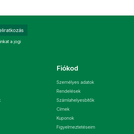
eliratkozás
nkat a jogi
Fiókod
Személyes adatok
Rendelések
k
Számlahelyesbítők
Címek
Kuponok
Figyelmeztetéseim