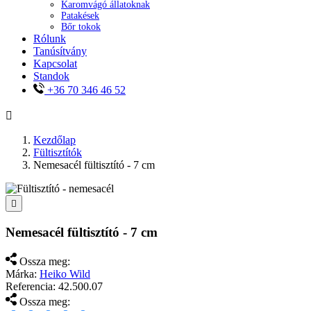
Karomvágó állatoknak
Patakések
Bőr tokok
Rólunk
Tanúsítvány
Kapcsolat
Standok
+36 70 346 46 52

Kezdőlap
Fültisztítók
Nemesacél fültisztító - 7 cm

Nemesacél fültisztító - 7 cm
Ossza meg:
Márka:
Heiko Wild
Referencia:
42.500.07
Ossza meg: