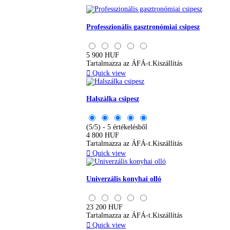
Professzionális gasztronómiai csipesz
5 900 HUF
Tartalmazza az ÁFÁ-t.
Kiszállítás

Quick view
Halszálka csipesz
(5/5) - 5 értékelésből
4 800 HUF
Tartalmazza az ÁFÁ-t.
Kiszállítás

Quick view
Univerzális konyhai olló
23 200 HUF
Tartalmazza az ÁFÁ-t.
Kiszállítás

Quick view