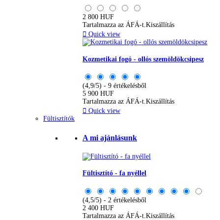
2 800 HUF
Tartalmazza az ÁFÁ-t.
Kiszállítás

Quick view
Kozmetikai fogó - ollós szemöldökcsipesz
(4,9/5) - 9 értékelésből
5 900 HUF
Tartalmazza az ÁFÁ-t.
Kiszállítás

Quick view
Fültisztítók
A mi ajánlásunk
Fültisztító - fa nyéllel
(4,5/5) - 2 értékelésből
2 400 HUF
Tartalmazza az ÁFÁ-t.
Kiszállítás