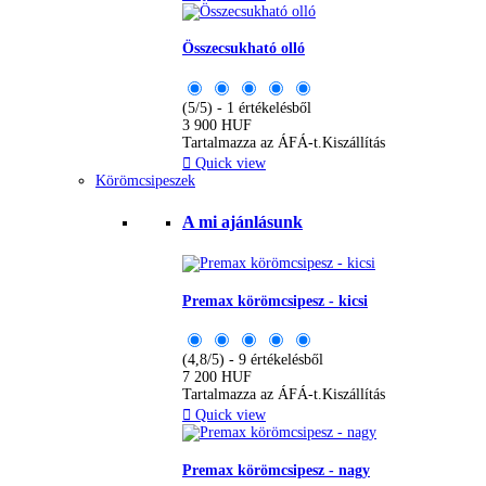
Összecsukható olló
(5/5) - 1 értékelésből
3 900 HUF
Tartalmazza az ÁFÁ-t.
Kiszállítás

Quick view
Körömcsipeszek
A mi ajánlásunk
Premax körömcsipesz - kicsi
(4,8/5) - 9 értékelésből
7 200 HUF
Tartalmazza az ÁFÁ-t.
Kiszállítás

Quick view
Premax körömcsipesz - nagy