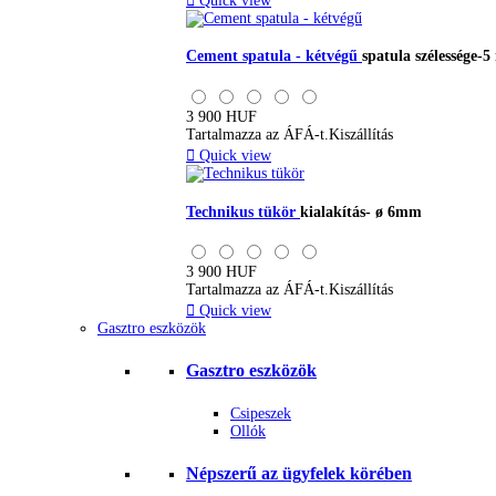

Quick view
Cement spatula - kétvégű
spatula szélessége-
3 900 HUF
Tartalmazza az ÁFÁ-t.
Kiszállítás

Quick view
Technikus tükör
kialakítás- ø 6mm
3 900 HUF
Tartalmazza az ÁFÁ-t.
Kiszállítás

Quick view
Gasztro eszközök
Gasztro eszközök
Csipeszek
Ollók
Népszerű az ügyfelek körében