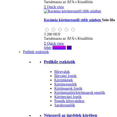
Tartalmazza az ÁFÁ-t.
Kiszállítás

Quick view
Kerámia körömreszelő több színben
Szín-lila
3 200 HUF
Tartalmazza az ÁFÁ-t.
Kiszállítás

Quick view
fehér
rózsaszín
lila
Pedikűr eszközök
Pedikűr eszközök
Bőrgyaluk
Bőrvágó fogók
Körömkések
Körömreszelők
Körömsarok fogók
Körömtisztító/körömsarok emelők
Körömvágó fogók
Pengék bőrgyaluhoz
Sarokreszelők
Népszerű az ügyfelek körében