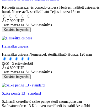
Kétvégű mitesszer és comedo csipesz Hegyes, hajlított csipesz és
hurok Nemesacél, sterilizálható Teljes hossza 15 cm
Ár
7 900 HUF
Tartalmazza az ÁFÁ-t.
Kiszállítás
Kosárba helyezés
Halszálka csipesz
Halszálka csipesz Nemesacél, sterilizálható Hossza 120 mm
(5/5) - 5 értékelésből
Ár
4 800 HUF
Tartalmazza az ÁFÁ-t.
Kiszállítás
Kosárba helyezés
Szike penge 13 - standard
Szénacél cserélhető szike penge steril csomagolásban
Szabványméret: 13 Könnyen cserélhető és stabil Az alábbi