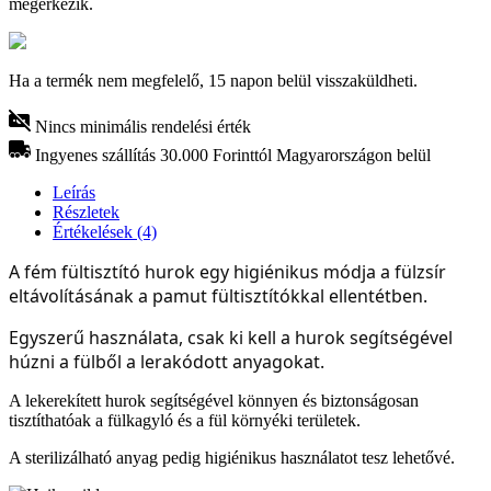
megérkezik.
Ha a termék nem megfelelő, 15 napon belül visszaküldheti.
Nincs minimális rendelési érték
Ingyenes szállítás 30.000 Forinttól Magyarországon belül
Leírás
Részletek
Értékelések (4)
A fém fültisztító hurok egy higiénikus módja a fülzsír
eltávolításának a pamut fültisztítókkal ellentétben.
E
gyszerű használata, csak ki kell a hurok segítségével
húzni a fülből a lerakódott anyagokat.
A lekerekített hurok segítségével könnyen és biztonságosan
tisztíthatóak a fülkagyló és a fül környéki területek.
A sterilizálható anyag pedig higiénikus használatot tesz lehetővé.