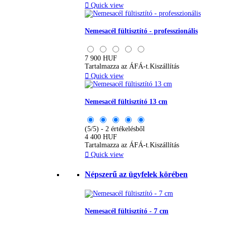

Quick view
Nemesacél fültisztító - professzionális
7 900 HUF
Tartalmazza az ÁFÁ-t.
Kiszállítás

Quick view
Nemesacél fültisztító 13 cm
(5/5) - 2 értékelésből
4 400 HUF
Tartalmazza az ÁFÁ-t.
Kiszállítás

Quick view
Népszerű az ügyfelek körében
Nemesacél fültisztító - 7 cm