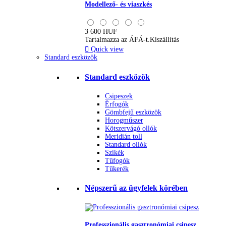
Modellező- és viaszkés
3 600 HUF
Tartalmazza az ÁFÁ-t.
Kiszállítás

Quick view
Standard eszközök
Standard eszközök
Csipeszek
Érfogók
Gömbfejű eszközök
Horogműszer
Kötszervágó ollók
Meridián toll
Standard ollók
Szikék
Tűfogók
Tűkerék
Népszerű az ügyfelek körében
Professzionális gasztronómiai csipesz