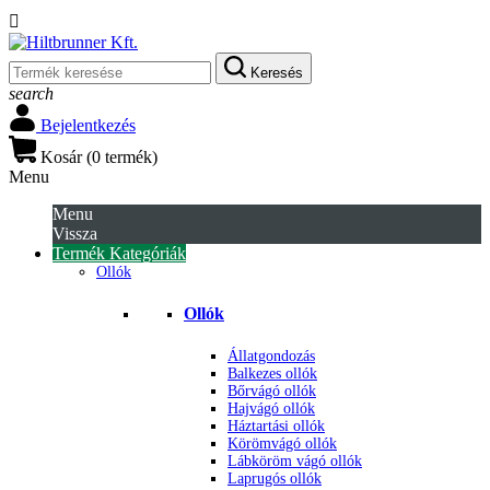

Keresés
search
Bejelentkezés
Kosár
(
0
termék
)
Menu
Menu
Vissza
Termék Kategóriák
Ollók
Ollók
Állatgondozás
Balkezes ollók
Bőrvágó ollók
Hajvágó ollók
Háztartási ollók
Körömvágó ollók
Lábköröm vágó ollók
Laprugós ollók