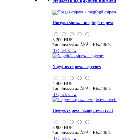
Népszerű az ügyfelek körében
Horgas csipesz - megfogó csipesz
5 200 HUF
Tartalmazza az ÁFÁ-t.
Kiszállítás

Quick view
Nagyítós csipesz - egyenes
4 400 HUF
Tartalmazza az ÁFÁ-t.
Kiszállítás

Quick view
Hegyes csipesz - szögletesen ívelt
3 900 HUF
Tartalmazza az ÁFÁ-t.
Kiszállítás

Quick view