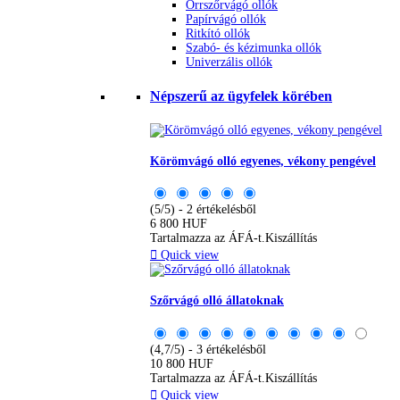
Orrszőrvágó ollók
Papírvágó ollók
Ritkító ollók
Szabó- és kézimunka ollók
Univerzális ollók
Népszerű az ügyfelek körében
Körömvágó olló egyenes, vékony pengével
(5/5) - 2 értékelésből
6 800 HUF
Tartalmazza az ÁFÁ-t.
Kiszállítás

Quick view
Szőrvágó olló állatoknak
(4,7/5) - 3 értékelésből
10 800 HUF
Tartalmazza az ÁFÁ-t.
Kiszállítás

Quick view