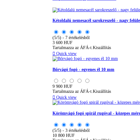
Kétoldalú nemesacél sarokreszelő - nagy felüle
(5/5) - 7 értékelésből
3 600 HUF
Tartalmazza az ÁFÁ-t.
Kiszállítás

Quick view
Bőrvágó fogó - egyenes él 10 mm
9 900 HUF
Tartalmazza az ÁFÁ-t.
Kiszállítás

Quick view
Körömvágó fogó spirál rugóval - közepes mér
(5/5) - 3 értékelésből
10 800 HUF