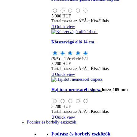
5 900 HUF
Tartalmazza az ÁFÁ-t.
Kiszállítás

Quick view
Kötszervágó olló 14 cm
(5/5) - 1 értékelésből
5 200 HUF
Tartalmazza az ÁFÁ-t.
Kiszállítás

Quick view
Hajlított nemesacél csipesz
hossz-105 mm
3 200 HUF
Tartalmazza az ÁFÁ-t.
Kiszállítás

Quick view
Fodrász és borbély eszközök
Fodrász és borbély eszközök