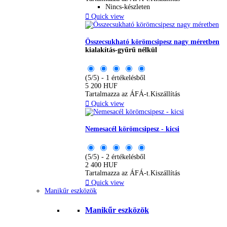
Nincs-készleten

Quick view
Összecsukható körömcsipesz nagy méretben
kialakítás-gyűrű nélkül
(5/5) - 1 értékelésből
5 200 HUF
Tartalmazza az ÁFÁ-t.
Kiszállítás

Quick view
Nemesacél körömcsipesz - kicsi
(5/5) - 2 értékelésből
2 400 HUF
Tartalmazza az ÁFÁ-t.
Kiszállítás

Quick view
Manikűr eszközök
Manikűr eszközök