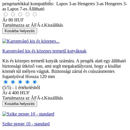
pengetartókkal kompatibilis: Lapos 3-as Hengeres 3-as Hengeres 3-
as Lapos 7-es Állítható
Ár
80 HUF
Tartalmazza az ÁFÁ-t.
Kiszállítás
Kosárba helyezés
Karomvágó kis és közepes termetű kutyáknak
Kis és közepes termetű kutyák számára. A pengék alatt egy állítható
biztonsági ütköző van, ami segít megakadályozni, hogy a kisállat
körmét túl mélyen vágjuk. Biztonsági zárral és csúszásmentes
fogantyúval Hossza 120 mm
(5/5) - 1 értékelésből
Ár
4 400 HUF
Tartalmazza az ÁFÁ-t.
Kiszállítás
Kosárba helyezés
Szike penge 10 - standard