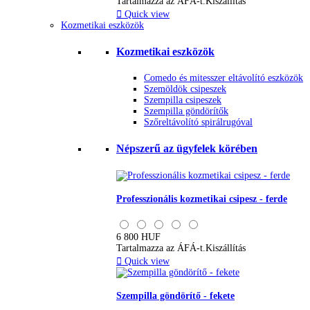
Tartalmazza az ÁFÁ-t.
Kiszállítás

Quick view
Kozmetikai eszközök
Kozmetikai eszközök
Comedo és mitesszer eltávolító eszközök
Szemöldök csipeszek
Szempilla csipeszek
Szempilla göndörítők
Szőreltávolító spirálrugóval
Népszerű az ügyfelek körében
Professzionális kozmetikai csipesz - ferde
6 800 HUF
Tartalmazza az ÁFÁ-t.
Kiszállítás

Quick view
Szempilla göndörítő - fekete