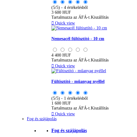
(5/5) - 4 értékelésből
3 600 HUF
Tartalmazza az ÁFÁ-t.
Kiszállítás

Quick view
Nemesacél fültisztító - 10 cm
4 400 HUF
Tartalmazza az ÁFÁ-t.
Kiszállítás

Quick view
Fültisztító - műanyag nyéllel
(5/5) - 1 értékelésből
1 600 HUF
Tartalmazza az ÁFÁ-t.
Kiszállítás

Quick view
Fog és szájápolás
Fog és szájápolás