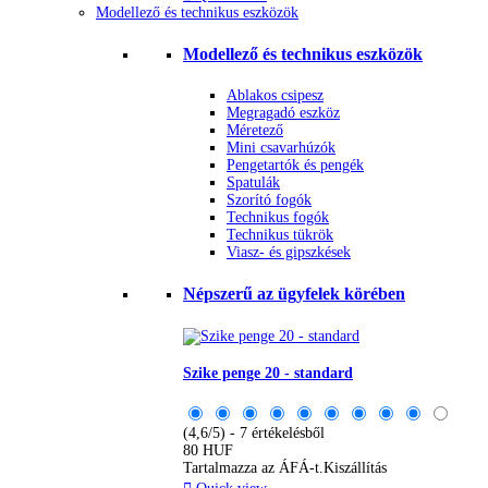
Modellező és technikus eszközök
Modellező és technikus eszközök
Ablakos csipesz
Megragadó eszköz
Méretező
Mini csavarhúzók
Pengetartók és pengék
Spatulák
Szorító fogók
Technikus fogók
Technikus tükrök
Viasz- és gipszkések
Népszerű az ügyfelek körében
Szike penge 20 - standard
(4,6/5) - 7 értékelésből
80 HUF
Tartalmazza az ÁFÁ-t.
Kiszállítás