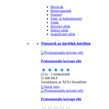
Borotvák
Borotvapengék
Fenőszíj
Fésű- és hajkefetisztító
Fésűk
Hajvágó ollók
Ritkító ollók
Szakállvágó ollók
Népszerű az ügyfelek körében
Professzionális hajvágó olló
(5/5) - 2 értékelésből
11 600 HUF
Tartalmazza az ÁFÁ-t.
Kiszállítás

Quick view
Professzionális hajvágó olló