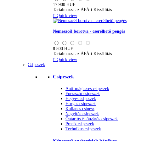
17 900 HUF
Tartalmazza az ÁFÁ-t.
Kiszállítás

Quick view
Nemesacél borotva - cserélhető pengés
8 800 HUF
Tartalmazza az ÁFÁ-t.
Kiszállítás

Quick view
Csipeszek
Csipeszek
Anti-mágneses csipeszek
Forrasztó csipeszek
Hegyes csipeszek
Horgas csipeszek
Kullancs csipesz
Nagyítós csipeszek
Öntartós és önzárós csipeszek
Precíz csipeszek
Technikus csipeszek