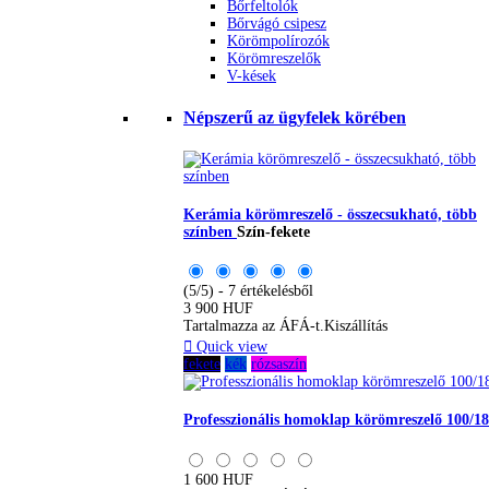
Bőrfeltolók
Bőrvágó csipesz
Körömpolírozók
Körömreszelők
V-kések
Népszerű az ügyfelek körében
Kerámia körömreszelő - összecsukható, több
színben
Szín-fekete
(5/5) - 7 értékelésből
3 900 HUF
Tartalmazza az ÁFÁ-t.
Kiszállítás

Quick view
fekete
kék
rózsaszín
Professzionális homoklap körömreszelő 100/1
1 600 HUF