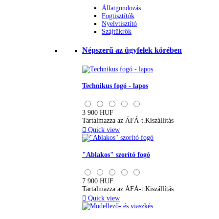
Állatgondozás
Fogtisztítók
Nyelvtisztító
Szájtükrök
Népszerű az ügyfelek körében
Technikus fogó - lapos
3 900 HUF
Tartalmazza az ÁFÁ-t.
Kiszállítás

Quick view
"Ablakos" szorító fogó
7 900 HUF
Tartalmazza az ÁFÁ-t.
Kiszállítás

Quick view