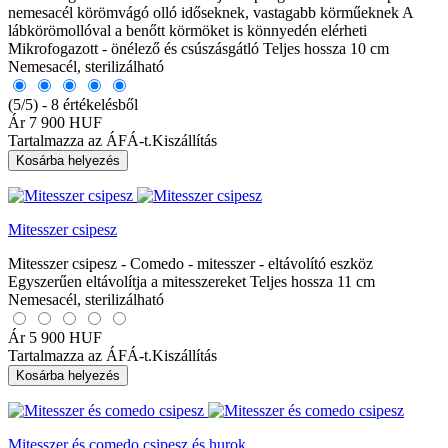
nemesacél körömvágó olló időseknek, vastagabb körműeknek A
lábkörömollóval a benőtt körmöket is könnyedén elérheti
Mikrofogazott - önélező és csúszásgátló Teljes hossza 10 cm
Nemesacél, sterilizálható
(5/5) - 8 értékelésből
Ár
7 900 HUF
Tartalmazza az ÁFÁ-t.
Kiszállítás
Kosárba helyezés
Mitesszer csipesz
Mitesszer csipesz - Comedo - mitesszer - eltávolító eszköz
Egyszerűen eltávolítja a mitesszereket Teljes hossza 11 cm
Nemesacél, sterilizálható
Ár
5 900 HUF
Tartalmazza az ÁFÁ-t.
Kiszállítás
Kosárba helyezés
Mitesszer és comedo csipesz és hurok