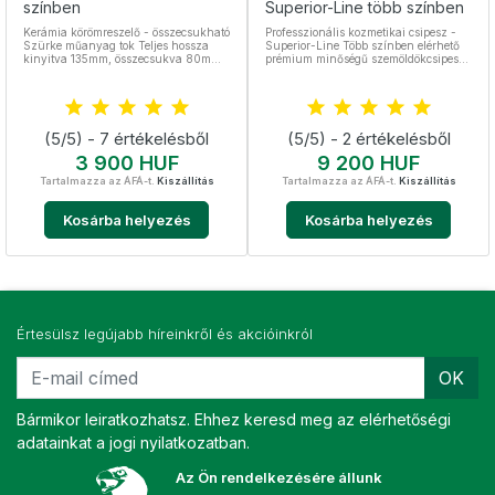
színben
Superior-Line több színben
Kerámia körömreszelő - összecsukható
Professzionális kozmetikai csipesz -
Szürke műanyag tok Teljes hossza
Superior-Line Több színben elérhető
kinyitva 135mm, összecsukva 80mm
prémium minőségű szemöldökcsipesz
Két oldalán különböző erősségű
Nagyon erős és stabil, nyomáskor nem
reszelő: durva és finom, illetve az élén
hajlik be Legjobb szemöldökcsipesz a
egy formázó árok
piacon Teljes hossza 9,5 cm 3 mm
széles ferde, hosszan záródó hegy
PVD bevonattal Stabil fogás
(5/5) - 7 értékelésből
(5/5) - 2 értékelésből
Nemesacél, sterilizálható
Ár
Ár
3 900 HUF
9 200 HUF
Tartalmazza az ÁFÁ-t.
Kiszállítás
Tartalmazza az ÁFÁ-t.
Kiszállítás
Kosárba helyezés
Kosárba helyezés
Értesülsz legújabb híreinkről és akcióinkról
OK
Bármikor leiratkozhatsz. Ehhez keresd meg az elérhetőségi
adatainkat a jogi nyilatkozatban.
Az Ön rendelkezésére állunk