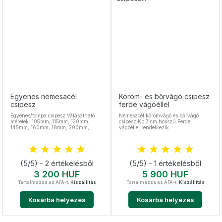
Egyenes nemesacél
Köröm- és bőrvágó csipesz
csipesz
ferde vágóéllel
Egyenes/tompa csipesz Választható
Nemesacél körömvágó és bőrvágó
méretek: 105mm, 115mm, 130mm,
csipesz Kb 7 cm hosszú Ferde
145mm, 160mm, 18mm, 200mm,
vágóéllel rendelkezik
250mm, 300mm, 400mm
Rozsdamentes acél Sterilizálható
(5/5) - 2 értékelésből
(5/5) - 1 értékelésből
Ár
Ár
3 200 HUF
5 900 HUF
Tartalmazza az ÁFÁ-t.
Kiszállítás
Tartalmazza az ÁFÁ-t.
Kiszállítás
Kosárba helyezés
Kosárba helyezés