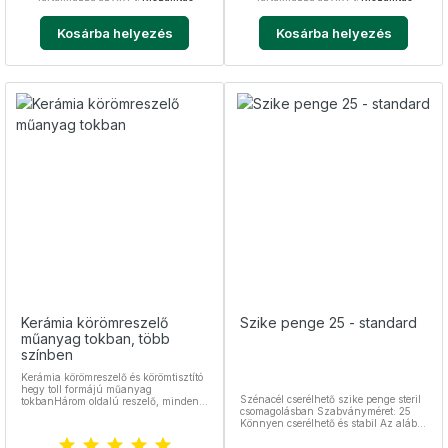
Kosárba helyezés
Kosárba helyezés
Kerámia körömreszelő
Szike penge 25 - standard
műanyag tokban, több
színben
Kerámia körömreszelő és körömtisztító
hegy toll formájú műanyag
Szénacél cserélhető szike penge steril
tokbanHárom oldalú reszelő, minden
csomagolásban Szabványméret: 25
oldala különböző erősségű: durva,
Könnyen cserélhető és stabil Az alábbi
medium és finom, illetve az egyik
pengetartókkal kompatibilis: Lapos 4-
oldala árkolt, ami a köröm
es Hengeres 4-es