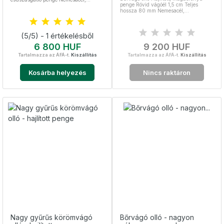
penge Rövid vágóél 1,5 cm Teljes
sterilizálható
hossza 80 mm Nemesacél,
sterilizálható
(5/5) - 1 értékelésből
Ár
Ár
6 800 HUF
9 200 HUF
Tartalmazza az ÁFÁ-t.
Kiszállítás
Tartalmazza az ÁFÁ-t.
Kiszállítás
Kosárba helyezés
Nincs raktáron
Nagy gyűrűs körömvágó
Bőrvágó olló - nagyon