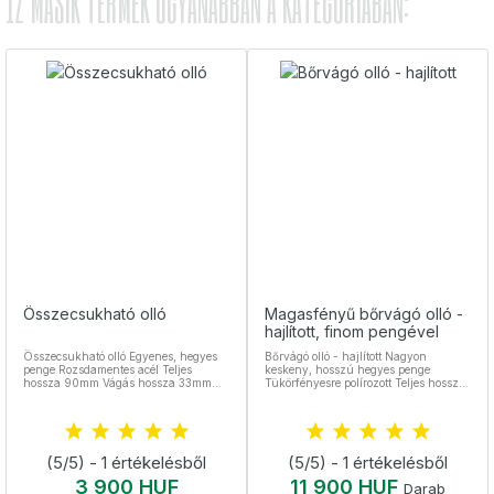
12 MÁSIK TERMÉK UGYANABBAN A KATEGÓRIÁBAN:
Összecsukható olló
Magasfényű bőrvágó olló -
hajlított, finom pengével
Összecsukható olló Egyenes, hegyes
Bőrvágó olló - hajlított Nagyon
penge Rozsdamentes acél Teljes
keskeny, hosszú hegyes penge
hossza 90mm Vágás hossza 33mm
Tükörfényesre polírozott Teljes hossz
Nem Wild termék!
100 mm Nemesacél, sterilizálható Profi
bőrvágó olló
(5/5) - 1 értékelésből
(5/5) - 1 értékelésből
Ár
Ár
3 900 HUF
11 900 HUF
Darab