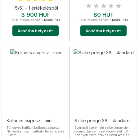
formázásában segít. Teljes hossza 140
mm Reszelő hossza 80 mm
(5/5) - 1 értékelésből
Választható színek: zöld, kék, lila,
narancs
Ár
Ár
3 900 HUF
80 HUF
Tartalmazza az ÁFÁ-t.
Kiszállítás
Tartalmazza az ÁFÁ-t.
Kiszállítás
Kosárba helyezés
Kosárba helyezés
Kullancs csipesz - mini
Szike penge 36 - standard
Tűhegyes hajlított kullancs csipesz
Szénacél cserélhető szike penge steril
Nemesacél, sterilizálható Teljes hossza
csomagolásban Szabványméret: 36
80mm
Könnyen cserélhető és stabil Az alábbi
pengetartókkal kompatibilis: Lapos 4-