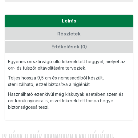
Leírás
Részletek
Értékelések (0)
Egyenes orrszőrvágó olló lekerekített heggyel, melyet az
orr- és fülszőr eltávolítására terveztek.
Teljes hossza 9,5 cm és nemesacélból készült,
sterilizálható, ezzel biztosítva a higiéniát.
Használható ezenkívül még kiskutyák esetében szem és
orr körüli nyírásra is, mivel lekerekített tompa hegye
biztonságossá teszi.