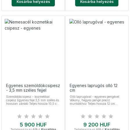
Kosárba helyezés
Kosárba helyezés
Egyenes szemöldökcsipesz
Egyenes laprugós olló 12
- 3,5 mm széles fejjel
cm
Szemöldökcsipesz - kozmetikai
Olló laprugóval - egyenes pengével
csipesz Egyenes feje 3,5 mm széles és
Vékony, hegyes penge precíz
hosszan záródó Teljes hossza 10,5 cm
munkákhoz Teljes hossza 12 cm
Nemesacél, sterilizálható
Rozsdamentes acél
Ár
Ár
5 900 HUF
9 200 HUF
Tartalmazza az ÁFÁ-t.
Kiszállítás
Tartalmazza az ÁFÁ-t.
Kiszállítás