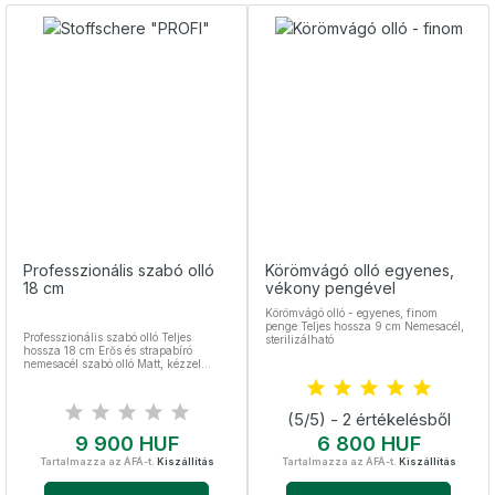
Professzionális szabó olló
Körömvágó olló egyenes,
18 cm
vékony pengével
Körömvágó olló - egyenes, finom
penge Teljes hossza 9 cm Nemesacél,
Professzionális szabó olló Teljes
sterilizálható
hossza 18 cm Erős és strapabíró
nemesacél szabó olló Matt, kézzel
csiszolt felület Nemesacél,
sterilizálható
(5/5) - 2 értékelésből
Ár
Ár
9 900 HUF
6 800 HUF
Tartalmazza az ÁFÁ-t.
Kiszállítás
Tartalmazza az ÁFÁ-t.
Kiszállítás