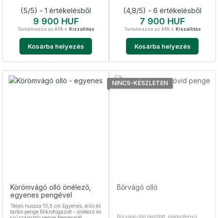
cm Sterilizálható, higiénikus
(5/5) - 1 értékelésből
(4,8/5) - 6 értékelésből
Ár
Ár
9 900 HUF
7 900 HUF
Tartalmazza az ÁFÁ-t.
Kiszállítás
Tartalmazza az ÁFÁ-t.
Kiszállítás
Kosárba helyezés
Kosárba helyezés
NINCS-KÉSZLETEN
Körömvágó olló önélező,
Bőrvágó olló
egyenes pengével
Teljes hossza 10,5 cm Egyenes, erős és
tartós penge Mikrofogazott - önélező és
Bőrvágó olló Hajlított, magasfényű
csúszásgátló penge Nemesacél,