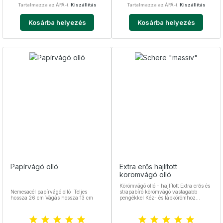
Tartalmazza az ÁFÁ-t.
Kiszállítás
Tartalmazza az ÁFÁ-t.
Kiszállítás
Kosárba helyezés
Kosárba helyezés
Papírvágó olló
Extra erős hajlított
körömvágó olló
Körömvágó olló - hajlított Extra erős és
Nemesacél papírvágó olló Teljes
strapabíró körömvágó vastagabb
hossza 26 cm Vágás hossza 13 cm
pengékkel Kéz- és lábkörömhoz
egyaránt használható Mikrofogazott
pengéje önélező és csúszásgátló Stabil
nemesacél anyaga végett vastag
körömhöz is kiváló. Teljes hossza 10,5