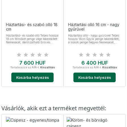
Háztartási- és szabó olló 18
Háztartási olló 16 cm - nagy
cm
gyűrűvel
Háztartási- és szabó olló Teljes hossza
Háztartási olló - nagy gyűrűvel Teljes
18 cm Mindkét penge vége lekerekített
hossza 16cm Egyik penge lekerekített,
Nemesacél, sterilizálható Erős és
a másik penge hegyes Nemesacél,
strapabíró nemesacél olló papír,
sterilizálható
műanyag, szövet vágására
Ár
Ár
7 600 HUF
6 400 HUF
Tartalmazza az ÁFÁ-t.
Kiszállítás
Tartalmazza az ÁFÁ-t.
Kiszállítás
Kosárba helyezés
Kosárba helyezés
Vásárlók, akik ezt a terméket megvettél: