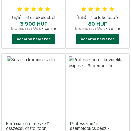
es Hengeres 4-es
(5/5) - 6 értékelésből
(5/5) - 1 értékelésből
Ár
Ár
3 900 HUF
80 HUF
Tartalmazza az ÁFÁ-t.
Kiszállítás
Tartalmazza az ÁFÁ-t.
Kiszállítás
Kosárba helyezés
Kosárba helyezés
Kerámia körömreszelő -
Professzionális
összecsukható, több
szemöldökcsipesz -