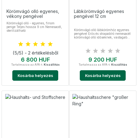
Körömvágó olló egyenes,
Lábkörömvágó egyenes
vékony pengével
pengével 12 cm
Körömvágó olló - egyenes, finom
penge Teljes hossza 9 cm Nemesacél,
Körömvágó olló lábkörömhöz egyenes
sterilizálható
pengével Erős és strapabíró nemesacél
körömvágó olló időseknek, vastagabb
körműeknek A lábkörömollóval a
benőtt körmöket is könnyedén elérheti
Mikrofogazott - önélező és
(5/5) - 2 értékelésből
csúszásgátló Teljes hossza 12 cm
Nemesacél, sterilizálható
Ár
Ár
6 800 HUF
9 200 HUF
Tartalmazza az ÁFÁ-t.
Kiszállítás
Tartalmazza az ÁFÁ-t.
Kiszállítás
Kosárba helyezés
Kosárba helyezés