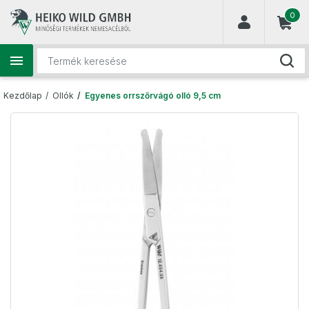
(
0
)

Kezdőlap
Ollók
Egyenes orrszőrvágó olló 9,5 cm