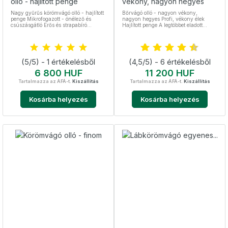
olló - hajlított penge
vékony, nagyon hegyes
Nagy gyűrűs körömvágó olló - hajlított
Bőrvágó olló - nagyon vékony,
penge Mikrofogazott - önélező és
nagyon hegyes Profi, vékony élek
csúszásgátló Erős és strapabíró
Hajlított penge A legtöbbet eladott
körömvágó olló kéz- és lábkörömre
bőrvágó olló Teljes hossza 9,5 cm
egyaránt Teljes hossza 9 cm A gyűrű
Nemesacél, sterilizálható
mérete: magassága 28 mm,
szélessége 24 mm Nemesacél,
sterilizálható
(5/5) - 1 értékelésből
(4,5/5) - 6 értékelésből
Ár
Ár
6 800 HUF
11 200 HUF
Tartalmazza az ÁFÁ-t.
Kiszállítás
Tartalmazza az ÁFÁ-t.
Kiszállítás
Kosárba helyezés
Kosárba helyezés