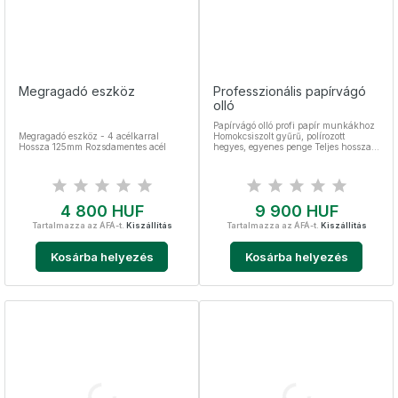
Megragadó eszköz
Professzionális papírvágó
olló
Papírvágó olló profi papír munkákhoz
Megragadó eszköz - 4 acélkarral
Homokcsiszolt gyűrű, polírozott
Hossza 125mm Rozsdamentes acél
hegyes, egyenes penge Teljes hossza
19 cm Vágás hossza 8 cm Nemesacél,
sterilizálható
Ár
Ár
4 800 HUF
9 900 HUF
Tartalmazza az ÁFÁ-t.
Kiszállítás
Tartalmazza az ÁFÁ-t.
Kiszállítás
Kosárba helyezés
Kosárba helyezés