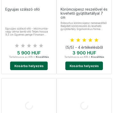
Egyujjas szálazó olló
Körömcsipesz reszelővel és
kivehető gyűjtőtartállyal 7
cm
Robosztus körömcsipesz nemesacélból
Beépített körömreszelő és levehető
Egyujjas szálazó olló - kézimunka-
gyűjtőtartály Ergonomikus forma
vagy cérna bontó olló Teljes hossza
Praktikus kialakítás, kulcstartóra is
9,5 cm Egyenes penge Finoman
rögzíthető Kiváló választás a
csiszolt nNemesacél
körömápoláshoz
(5/5) - 4 értékelésből
Ár
Ár
5 900 HUF
3 900 HUF
Tartalmazza az ÁFÁ-t.
Kiszállítás
Tartalmazza az ÁFÁ-t.
Kiszállítás
Kosárba helyezés
Kosárba helyezés