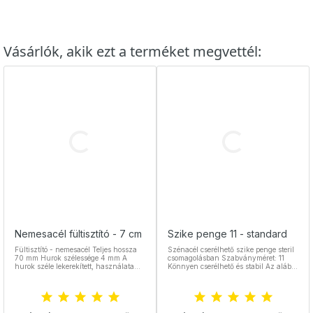
Vásárlók, akik ezt a terméket megvettél:
Nemesacél fültisztító - 7 cm
Szike penge 11 - standard
Fültisztító - nemesacél Teljes hossza
Szénacél cserélhető szike penge steril
70 mm Hurok szélessége 4 mm A
csomagolásban Szabványméret: 11
hurok széle lekerekített, használata
Könnyen cserélhető és stabil Az alábbi
biztonságos Környezetbarát és tartós
pengetartókkal kompatibilis: Lapos 3-
eszköz Nemesacél, sterilizálható
as Hengeres 3-as Hengeres 3-as
Lapos 7-es Állítható