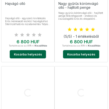
Hajvágó olló
Nagy gyűrűs körömvágó
olló - hajlított penge
Nagy gyűrűs körömvágó olló - hajlított
penge Mikrofogazott - önélező és
Hajvágó olló - egyszerű kivitelezés
csúszásgátló Erős és strapabíró
Erős nemesacél eszköz hajvágáshoz
körömvágó olló kéz- és lábkörömre
Sterilizálható és rozsdamentes Teljes
egyaránt Teljes hossza 9 cm A gyűrű
hossza 140 mm
mérete: magassága 28 mm,
szélessége 24 mm Nemesacél,
sterilizálható
(5/5) - 1 értékelésből
Ár
Ár
6 800 HUF
6 800 HUF
Tartalmazza az ÁFÁ-t.
Kiszállítás
Tartalmazza az ÁFÁ-t.
Kiszállítás
Kosárba helyezés
Kosárba helyezés