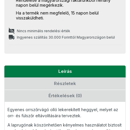
Rendelése a magyarországi raktárunkból néhány
napon belül megérkezik.
Ha a termék nem megfelelő, 15 napon belül
visszaküldheti.
Nincs minimális rendelési érték
Ingyenes szállítás 30.000 Forinttól Magyarországon belül
Leírás
Részletek
Értékelések (0)
Egyenes orrszőrvágó olló lekerekített heggyel, melyet az
orr- és fülszőr eltávolítására terveztek.
A laprugónak köszönhetően kényelmes használatot biztosít