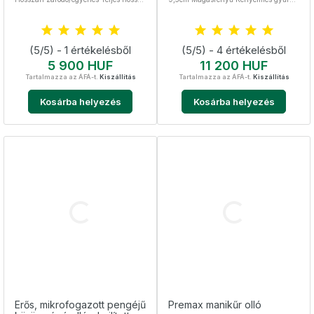
9,5 cm Szélessége 3 mm
Nemesacél, sterilizálható Vékony profi
bőrvágó olló
(5/5) - 1 értékelésből
(5/5) - 4 értékelésből
Ár
Ár
5 900 HUF
11 200 HUF
Tartalmazza az ÁFÁ-t.
Kiszállítás
Tartalmazza az ÁFÁ-t.
Kiszállítás
Kosárba helyezés
Kosárba helyezés
Erős, mikrofogazott pengéjű
Premax manikűr olló