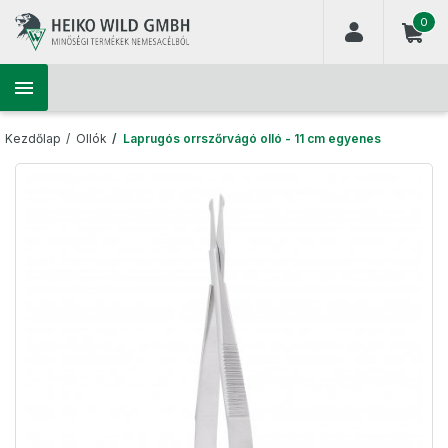
(
0
)

Kezdőlap
Ollók
Laprugós orrszőrvágó olló - 11 cm egyenes