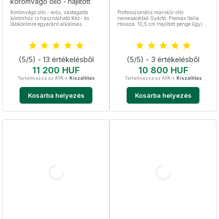
körömvágó olló - hajlított
Körömvágó olló - erős, vastagabb
Professzionális manikűr olló
körömhöz is használható Kéz- és
nemesacélból Gyártó: Premax Italia
lábkörömre egyaránt alkalmas
Hossza: 10,5 cm Hajlított penge Egyik
Hajlított, mikrofogazott penge -
legtöbbet eladott termék Ring Lock
önélező és csúszásgátló Hossza 9,5
System - gyűrűs zárrendszerrel, mely
cm Nemesacél, sterilizálható
a hosszú élettartamot garantálja
Nemesacél, sterilizálható
(5/5) - 13 értékelésből
(5/5) - 3 értékelésből
Ár
Ár
11 200 HUF
10 800 HUF
Tartalmazza az ÁFÁ-t.
Kiszállítás
Tartalmazza az ÁFÁ-t.
Kiszállítás
Kosárba helyezés
Kosárba helyezés