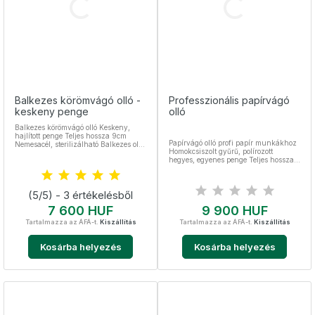
Balkezes körömvágó olló -
Professzionális papírvágó
keskeny penge
olló
Balkezes körömvágó olló Keskeny,
hajlított penge Teljes hossza 9cm
Papírvágó olló profi papír munkákhoz
Nemesacél, sterilizálható Balkezes olló,
Homokcsiszolt gyűrű, polírozott
bőrvágó/körömvágó
hegyes, egyenes penge Teljes hossza
19 cm Vágás hossza 8 cm Nemesacél,
sterilizálható
(5/5) - 3 értékelésből
Ár
Ár
7 600 HUF
9 900 HUF
Tartalmazza az ÁFÁ-t.
Kiszállítás
Tartalmazza az ÁFÁ-t.
Kiszállítás
Kosárba helyezés
Kosárba helyezés