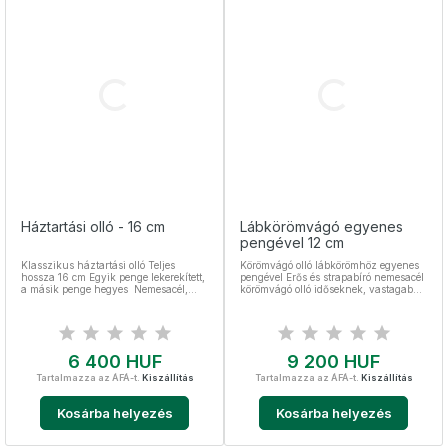
Háztartási olló - 16 cm
Lábkörömvágó egyenes
pengével 12 cm
Klasszikus háztartási olló Teljes
Körömvágó olló lábkörömhöz egyenes
hossza 16 cm Egyik penge lekerekített,
pengével Erős és strapabíró nemesacél
a másik penge hegyes Nemesacél,
körömvágó olló időseknek, vastagabb
sterilizálható
körműeknek A lábkörömollóval a
benőtt körmöket is könnyedén elérheti
Mikrofogazott - önélező és
csúszásgátló Teljes hossza 12 cm
Nemesacél, sterilizálható
Ár
Ár
6 400 HUF
9 200 HUF
Tartalmazza az ÁFÁ-t.
Kiszállítás
Tartalmazza az ÁFÁ-t.
Kiszállítás
Kosárba helyezés
Kosárba helyezés