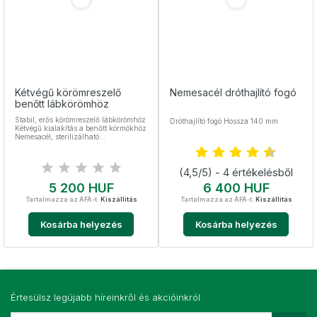
Kétvégű körömreszelő
Nemesacél dróthajlító fogó
benőtt lábkörömhöz
Stabil, erős körömreszelő lábkörömhöz
Dróthajlító fogó Hossza 140 mm
Kétvégű kialakítás a benőtt körmökhöz
Nemesacél, sterilizálható
Nyolcszögletű nyéllel Hossza 130 mm
(4,5/5) - 4 értékelésből
Ár
Ár
5 200 HUF
6 400 HUF
Tartalmazza az ÁFÁ-t.
Kiszállítás
Tartalmazza az ÁFÁ-t.
Kiszállítás
Kosárba helyezés
Kosárba helyezés
Értesülsz legújabb híreinkről és akcióinkról