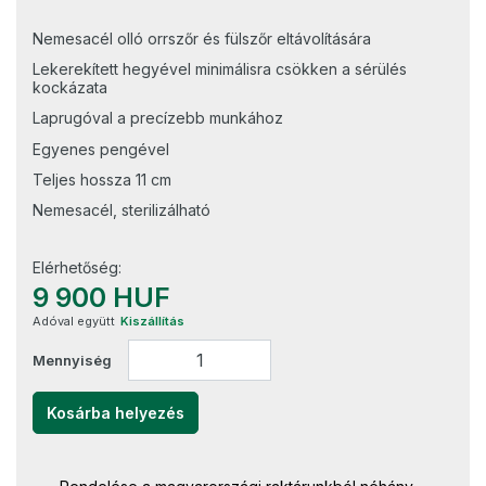
Nemesacél olló orrszőr és fülszőr eltávolítására
Lekerekített hegyével minimálisra csökken a sérülés
kockázata
Laprugóval a precízebb munkához
Egyenes pengével
Teljes hossza 11 cm
Nemesacél, sterilizálható
Elérhetőség:
9 900 HUF
Adóval együtt
Kiszállítás
Mennyiség
Kosárba helyezés