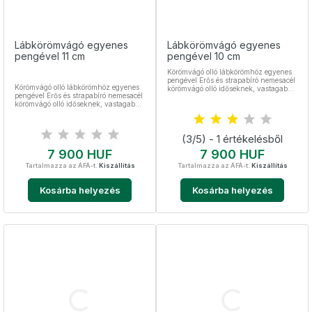
Lábkörömvágó egyenes
Lábkörömvágó egyenes
pengével 11 cm
pengével 10 cm
Körömvágó olló lábkörömhöz egyenes
pengével Erős és strapabíró nemesacél
Körömvágó olló lábkörömhöz egyenes
körömvágó olló időseknek, vastagabb
pengével Erős és strapabíró nemesacél
körműeknek Mikrofogazott - önélező
körömvágó olló időseknek, vastagabb
és csúszásgátló A lábkörömollóval a
körműeknek Mikrofogazott - önélező
benőtt körmöket is könnyedén elérheti
és csúszásgátló A lábkörömollóval a
Teljes hossza 10 cm Nemesacél,
benőtt körmöket is könnyedén elérheti
sterilizálható
(3/5) - 1 értékelésből
Teljes hossza 11 cm Nemesacél,
sterilizálható
Ár
Ár
7 900 HUF
7 900 HUF
Tartalmazza az ÁFÁ-t.
Kiszállítás
Tartalmazza az ÁFÁ-t.
Kiszállítás
Kosárba helyezés
Kosárba helyezés