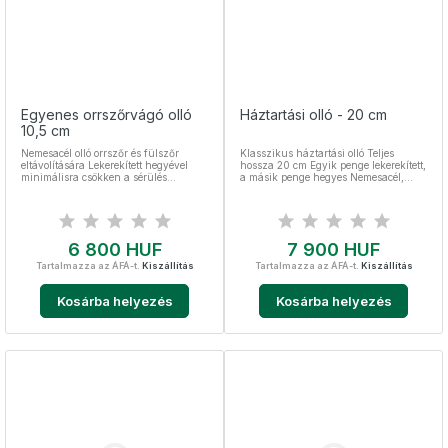
Egyenes orrszőrvágó olló
Háztartási olló - 20 cm
10,5 cm
Nemesacél olló orrszőr és fülszőr
Klasszikus háztartási olló Teljes
eltávolítására Lekerekített hegyével
hossza 20 cm Egyik penge lekerekített,
minimálisra csökken a sérülés
a másik penge hegyes Nemesacél,
kockázata Egyenes pengével Teljes
sterilizálható
hossza 10,5 cm Nemesacél,
sterilizálható
Ár
Ár
6 800 HUF
7 900 HUF
Tartalmazza az ÁFÁ-t.
Kiszállítás
Tartalmazza az ÁFÁ-t.
Kiszállítás
Kosárba helyezés
Kosárba helyezés