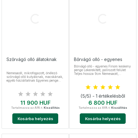
Szőrvágó olló állatoknak
Bőrvágó olló - egyenes
Bőrvágó olló - egyenes Finom keskeny
penge Lekerekített, polírozott felület
Nemesacél, mikrofogazott, önélező
Teljes hossza 9cm Nemesacél,
szőrvágó olló kutyáknak, macskának,
sterilizálható
egyéb háziállatnak Egyenes penge
Ujjtámasszal Teljes hossza 220 mm
Rozsdamentes anyag Állatszőr vágó,
kutyaszőr vágó olló
(5/5) - 1 értékelésből
Ár
Ár
11 900 HUF
6 800 HUF
Tartalmazza az ÁFÁ-t.
Kiszállítás
Tartalmazza az ÁFÁ-t.
Kiszállítás
Kosárba helyezés
Kosárba helyezés