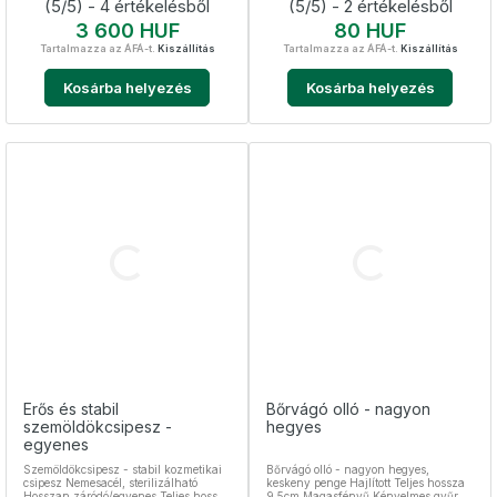
(5/5) - 4 értékelésből
(5/5) - 2 értékelésből
Ár
Ár
3 600 HUF
80 HUF
Tartalmazza az ÁFÁ-t.
Kiszállítás
Tartalmazza az ÁFÁ-t.
Kiszállítás
Kosárba helyezés
Kosárba helyezés
Erős és stabil
Bőrvágó olló - nagyon
szemöldökcsipesz -
hegyes
egyenes
Szemöldökcsipesz - stabil kozmetikai
Bőrvágó olló - nagyon hegyes,
csipesz Nemesacél, sterilizálható
keskeny penge Hajlított Teljes hossza
Hosszan záródó/egyenes Teljes hossza
9,5cm Magasfényű Kényelmes gyűrűk