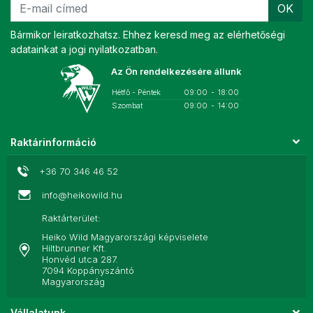
OK
Bármikor leiratkozhatsz. Ehhez keresd meg az elérhetőségi
adatainkat a jogi nyilatkozatban.
Az Ön rendelkezésére állunk
Hétfő - Péntek
09:00
-
18:00
Szombat
09:00
-
14:00
Raktárinformáció
+36 70 346 46 52
info@heikowild.hu
Raktárterület:
Heiko Wild Magyarországi képviselete
Hiltbrunner Kft.
Honvéd utca 287.
7094 Koppányszántó
Magyarország
Vállalatunk