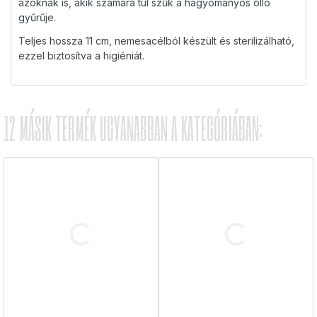
azoknak is, akik számára túl szűk a hagyományos olló
gyűrűje.
Teljes hossza 11 cm, nemesacélból készült és sterilizálható,
ezzel biztosítva a higiéniát.
12 MÁSIK TERMÉK UGYANABBAN A KATEGÓRIÁBAN: